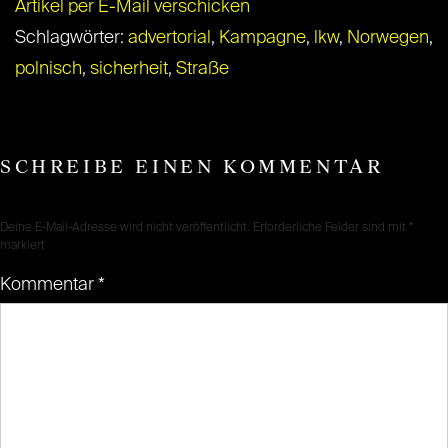
Artikel per E-Mail verschicken
Schlagwörter:
advertorial
,
Kampagne
,
lkw
,
Norwegen
,
polnisch
,
sicherheit
,
Straße
SCHREIBE EINEN KOMMENTAR
Deine E-Mail-Adresse wird nicht veröffentlicht.
Erforderliche Felder sind mit
*
markiert
Kommentar
*