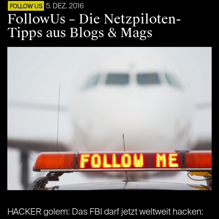
5. DEZ. 2016
FOLLOW US
FollowUs – Die Netzpiloten-
Tipps aus Blogs & Mags
HACKER golem: Das FBI darf jetzt weltweit hacken: