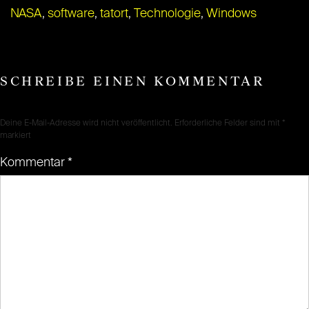
NASA
,
software
,
tatort
,
Technologie
,
Windows
SCHREIBE EINEN KOMMENTAR
Deine E-Mail-Adresse wird nicht veröffentlicht.
Erforderliche Felder sind mit
*
markiert
Kommentar
*