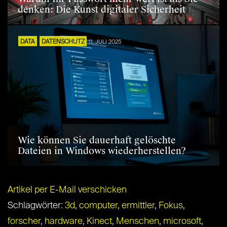
denken: Die Kunst digitaler Sicherheit
DATA
DATENSCHUTZ
11. JULI 2025
Wie können Sie dauerhaft gelöschte
Dateien in Windows wiederherstellen?
Artikel per E-Mail verschicken
Schlagwörter:
3d
,
computer
,
ermittler
,
Fokus
,
forscher
,
hardware
,
Kinect
,
Menschen
,
microsoft
,