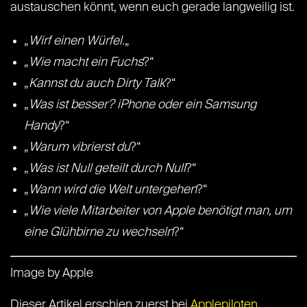
austauschen könnt, wenn euch gerade langweilig ist.
„
Wirf einen Würfel.
„
„
Wie macht ein Fuchs
?“
„
Kannst du auch Dirty Talk
?“
„
Was ist besser? iPhone oder ein Samsung
Handy
?“
„
Warum vibrierst du
?“
„
Was ist Null geteilt durch Null
?“
„
Wann wird die Welt untergehen
?“
„
Wie viele Mitarbeiter von Apple benötigt man, um
eine Glühbirne zu wechseln
?“
Image by Apple
Dieser Artikel erschien zuerst bei
Applepiloten