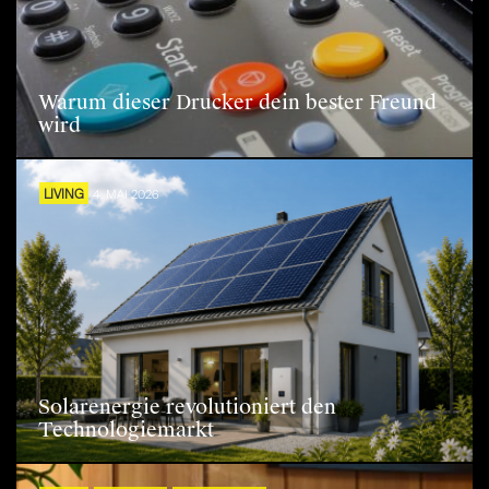
Warum dieser Drucker dein bester Freund
wird
LIVING
4. MAI 2026
Solarenergie revolutioniert den
Technologiemarkt