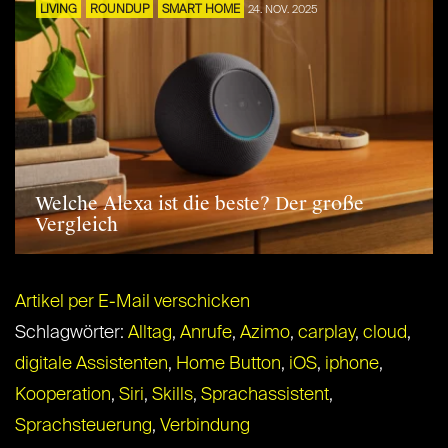
LIVING
ROUNDUP
SMART HOME
24. NOV. 2025
Welche Alexa ist die beste? Der große
Vergleich
Artikel per E-Mail verschicken
Schlagwörter:
Alltag
,
Anrufe
,
Azimo
,
carplay
,
cloud
,
digitale Assistenten
,
Home Button
,
iOS
,
iphone
,
Kooperation
,
Siri
,
Skills
,
Sprachassistent
,
Sprachsteuerung
,
Verbindung