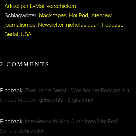
Artikel per E-Mail verschicken
Schlagwörter:
black tapes
,
Hot Pod
,
Interview
,
journalismus
,
Newsletter
,
nicholas quah
,
Podcast
,
Serial
,
USA
2 COMMENTS
Pingback:
Zwei Jahre Serial – Was hat der Podcast-Hit
für das Medium gebracht? - Digitalchef
Pingback:
Interview with Nick Quah from 'Hot Pod' -
Sandro Schroeder