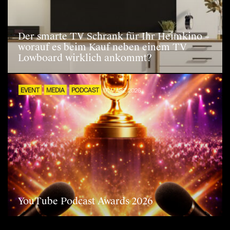
Der smarte TV Schrank für Ihr Heimkino –
worauf es beim Kauf neben einem TV
Lowboard wirklich ankommt?
EVENT
MEDIA
PODCAST
17. MÄRZ 2026
YouTube Podcast Awards 2026