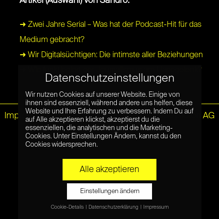
Artikel (Auswahl) von Sandro:
➜ Zwei Jahre Serial – Was hat der Podcast-Hit für das
Medium gebracht?
➜ Wir Digitalsüchtigen: Die intimste aller Beziehungen
➜ Wie funktioniert der Journalismus am Handgelenk?
Datenschutzeinstellungen
Wir nutzen Cookies auf unserer Website. Einige von
ihnen sind essenziell, während andere uns helfen, diese
Website und Ihre Erfahrung zu verbessern. Indem Du auf
Impressum
|
Datenschutz
© Netzpiloten AG
auf Alle akzeptieren klickst, akzeptierst du die
essenziellen, die analytischen und die Marketing-
Cookies. Unter Einstellungen Ändern, kannst du den
Cookies widersprechen.
Alle akzeptieren
Einstellungen ändern
Cookie-Details
Datenschutzerklärung
Impressum
Datenschutzeinstellungen