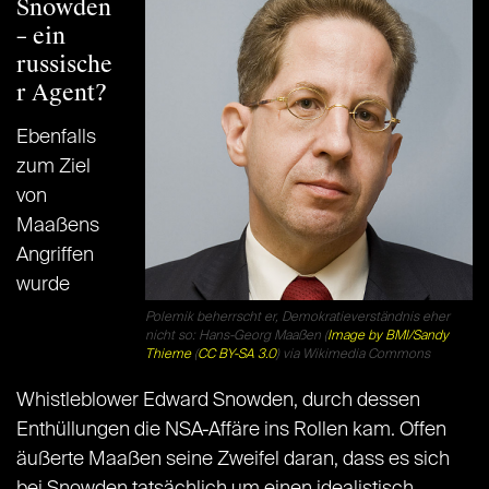
Snowden
– ein
russische
r Agent?
Ebenfalls
zum Ziel
von
Maaßens
Angriffen
wurde
Polemik beherrscht er, Demokratieverständnis eher
nicht so: Hans-Georg Maaßen (
Image by BMI/Sandy
Thieme
(
CC BY-SA 3.0
) via Wikimedia Commons
Whistleblower Edward Snowden, durch dessen
Enthüllungen die NSA-Affäre ins Rollen kam. Offen
äußerte Maaßen seine Zweifel daran, dass es sich
bei Snowden tatsächlich um einen idealistisch