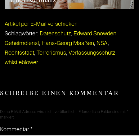
eine erste Bilanz
Artikel per E-Mail verschicken
Schlagwörter:
Datenschutz
,
Edward Snowden
,
Geheimdienst
,
Hans-Georg Maaßen
,
NSA
,
Rechtsstaat
,
Terrorismus
,
Verfassungsschutz
,
whistleblower
SCHREIBE EINEN KOMMENTAR
Deine E-Mail-Adresse wird nicht veröffentlicht.
Erforderliche Felder sind mit
*
markiert
Kommentar
*