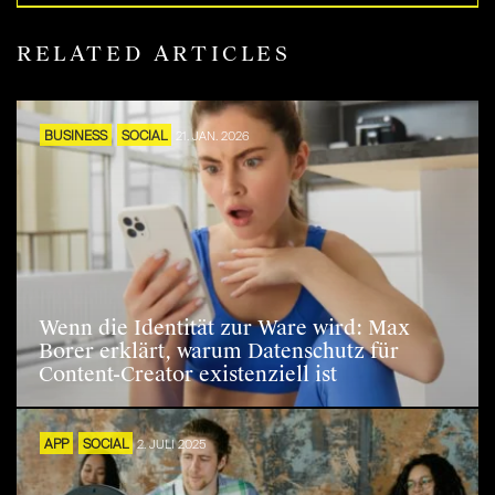
RELATED ARTICLES
BUSINESS
SOCIAL
21. JAN. 2026
Wenn die Identität zur Ware wird: Max
Borer erklärt, warum Datenschutz für
Content-Creator existenziell ist
APP
SOCIAL
2. JULI 2025