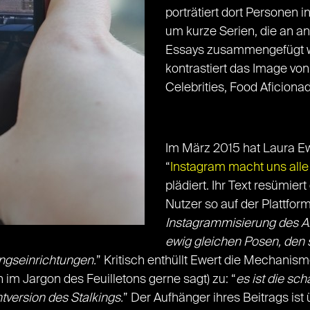
porträtiert dort Personen i
um kurze Serien, die an an
Essays zusammengefügt we
kontrastiert das Image vo
Celebrities, Food Aficiona
Im März 2015 hat Laura Ewe
“
Instagram macht uns all
plädiert. Ihr Text resümier
Nutzer so auf der Plattform
Instagrammisierung des Al
ewig gleichen Posen, den 
ngseinrichtungen.
” Kritisch enthüllt Ewert die Mechanis
n im Jargon des Feuilletons gerne sagt) zu: “
es ist die sc
tversion des Stalkings.
” Der Aufhänger ihres Beitrags ist