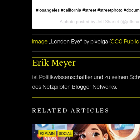
#losangeles #california #street #streetphoto #docum
A photo posted by Jeff Sharlet (@jeffsha
Image
„London Eye“ by pixolga (
CC0 Public
Erik Meyer
ist Politikwissenschaftler und zu seinen Sc
des Netzpiloten Blogger Networks.
RELATED ARTICLES
EXPLAIN
SOCIAL
30. JAN. 2026