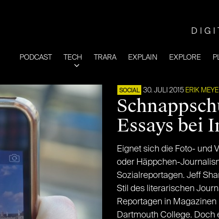
DIG
PODCAST
TECH
TRARA
EXPLAIN
EXPLORE
P
30. JULI 2015
ERIK MEY
SOCIAL
Schnappschu
Essays bei 
Eignet sich die Foto- und V
oder Häppchen-Journalismu
Sozialreportagen. Jeff Shar
Stil des literarischen Jou
Reportagen in Magazinen u
Dartmouth College. Doch e