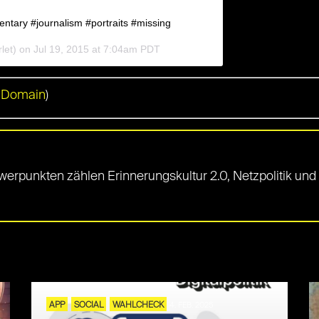
entary #journalism #portraits #missing
rlet) on
Jul 19, 2015 at 7:04am PDT
 Domain
)
hwerpunkten zählen Erinnerungskultur 2.0, Netzpolitik un
APP
SOCIAL
WAHLCHECK
4. FEB. 2025