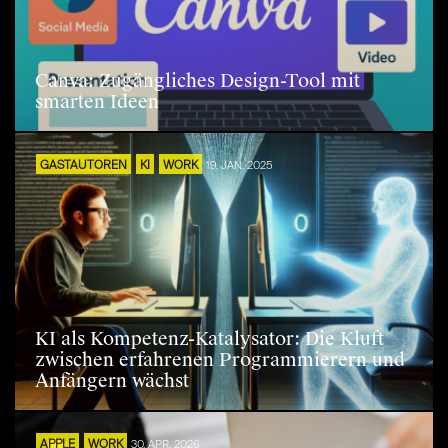
Canva: Zugängliches Design-Tool mit
smarten Ideen
GASTAUTOREN
KI
WORK
19. JAN. 2025
KI als Kompetenz-Katalysator: Die Kluft
zwischen erfahrenen Programmierern und
Anfängern wächst
APPLE
WORK
30. APR. 2026