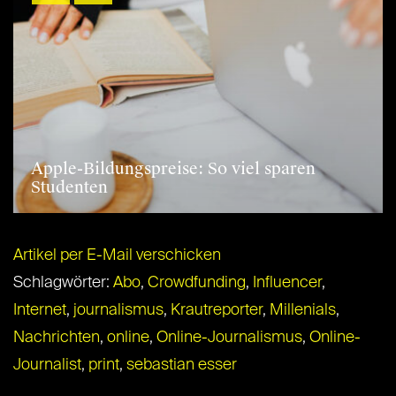
Apple-Bildungspreise: So viel sparen
Studenten
Artikel per E-Mail verschicken
Schlagwörter:
Abo
,
Crowdfunding
,
Influencer
,
Internet
,
journalismus
,
Krautreporter
,
Millenials
,
Nachrichten
,
online
,
Online-Journalismus
,
Online-
Journalist
,
print
,
sebastian esser