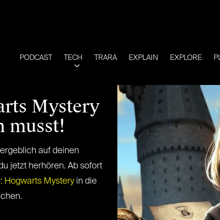
PODCAST
TECH
TRARA
EXPLAIN
EXPLORE
P
arts Mystery
n musst!
vergeblich auf deinen
du jetzt herhören. Ab sofort
r: Hogwarts Mystery
in die
uchen.