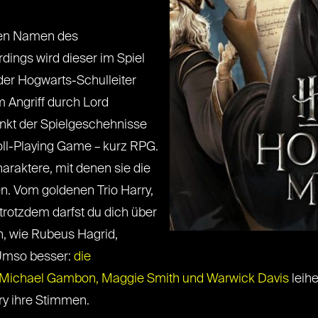
 den Namen des
dings wird dieser im Spiel
der Hogwarts-Schulleiter
 Angriff durch Lord
punkt der Spielgeschehnisse
oll-Playing Game – kurz RPG.
haraktere, mit denen sie die
. Vom goldenen Trio Harry,
trotzdem darfst du dich über
n, wie Rubeus Hagrid,
Umso besser:
die
n Michael Gambon, Maggie Smith und Warwick Davis
leih
ry ihre Stimmen.