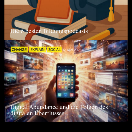
Die 6 besten Bildungspodcasts
CHANGE
EXPLAIN
SOCIAL
12. MAI 2026
Digital Abundance und die Folgen des
digitalen Überflusses