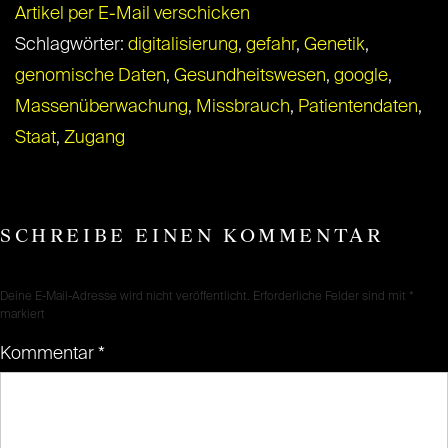
Artikel per E-Mail verschicken
Schlagwörter:
digitalisierung
,
gefahr
,
Genetik
,
genomische Daten
,
Gesundheitswesen
,
google
,
Massenüberwachung
,
Missbrauch
,
Patientendaten
,
Staat
,
Zugang
SCHREIBE EINEN KOMMENTAR
Deine E-Mail-Adresse wird nicht veröffentlicht.
Erforderliche Felder sind mit
*
markiert
Kommentar
*