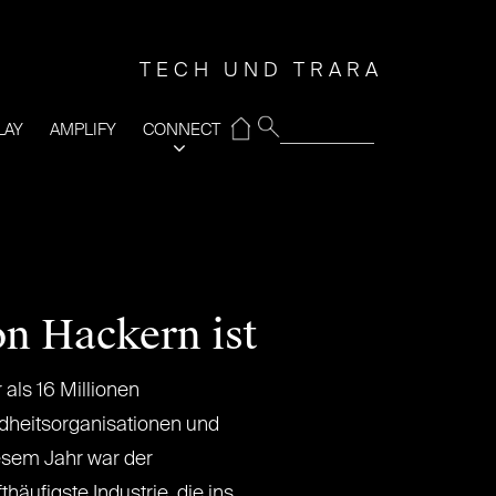
TECH UND TRARA
⌂
LAY
AMPLIFY
CONNECT
n Hackern ist
als 16 Millionen
dheitsorganisationen und
esem Jahr war der
häufigste Industrie, die ins