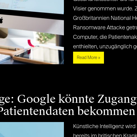
Visier genommen wurde. Z
Großbritannien National He
Ransomware Attacke getrof
Computer, die Patienten
enthielten, unzugänglich gem
Read More »
ge: Google könnte Zugang
Patientendaten bekommen
Künstliche Intelligenz wi
bereits im britischen Kra