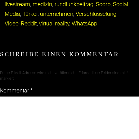
livestream
,
medizin
,
rundfunkbeitrag
,
Scorp
,
Social
Media
,
Türkei
,
unternehmen
,
Verschlüsselung
,
Video-Reddit
,
virtual reality
,
WhatsApp
SCHREIBE EINEN KOMMENTAR
Deine E-Mail-Adresse wird nicht veröffentlicht.
Erforderliche Felder sind mit
*
markiert
Kommentar
*