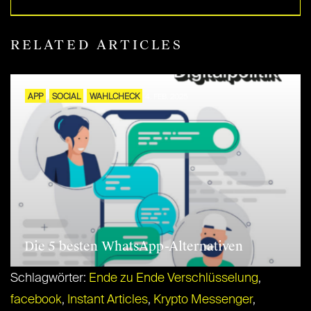
RELATED ARTICLES
APP
SOCIAL
WAHLCHECK
4. FEB. 2025
Die 5 besten WhatsApp-Alternativen
Schlagwörter:
Ende zu Ende Verschlüsselung
,
facebook
,
Instant Articles
,
Krypto Messenger
,