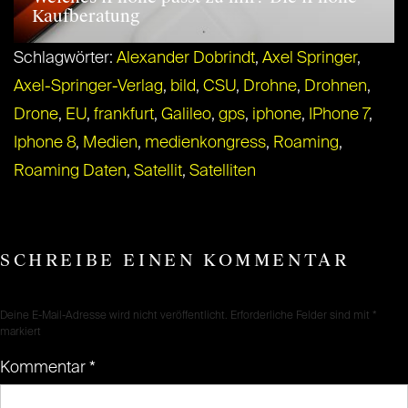
Kaufberatung
Schlagwörter:
Alexander Dobrindt
,
Axel Springer
,
Axel-Springer-Verlag
,
bild
,
CSU
,
Drohne
,
Drohnen
,
Drone
,
EU
,
frankfurt
,
Galileo
,
gps
,
iphone
,
IPhone 7
,
Iphone 8
,
Medien
,
medienkongress
,
Roaming
,
Roaming Daten
,
Satellit
,
Satelliten
SCHREIBE EINEN KOMMENTAR
Deine E-Mail-Adresse wird nicht veröffentlicht.
Erforderliche Felder sind mit
*
markiert
Kommentar
*