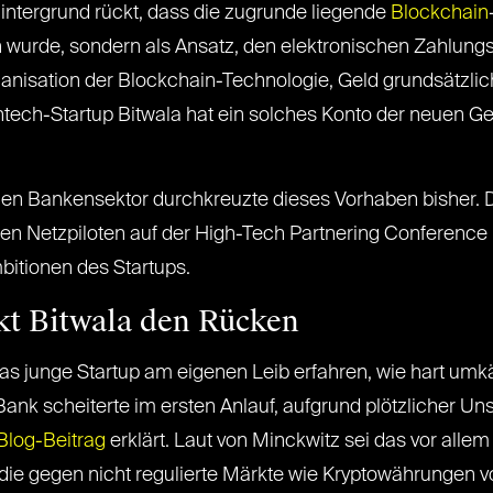
Hintergrund rückt, dass die zugrunde liegende
Blockchain
 wurde, sondern als Ansatz, den elektronischen Zahlungsv
anisation der Blockchain-Technologie, Geld grundsätzlich
ntech-Startup Bitwala hat ein solches Konto der neuen Ge
len Bankensektor durchkreuzte dieses Vorhaben bisher. 
n Netzpiloten auf der High-Tech Partnering Conference i
itionen des Startups.
kt Bitwala den Rücken
s junge Startup am eigenen Leib erfahren, wie hart umkä
nk scheiterte im ersten Anlauf, aufgrund plötzlicher Un
Blog-Beitrag
erklärt. Laut von Minckwitz sei das vor allem 
ie gegen nicht regulierte Märkte wie Kryptowährungen v