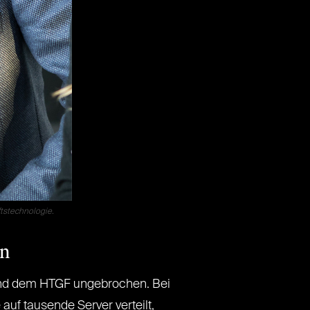
tstechnologie.
en
 und dem HTGF ungebrochen. Bei
auf tausende Server verteilt,