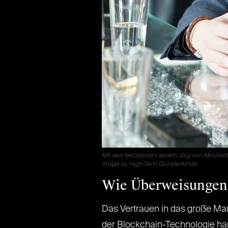
Mit den Netzpiloten sprach Jörg von Minckwit
Image by High-Tech Gründerfonds
Wie Überweisungen 
Das Vertrauen in das große Mar
der Blockchain-Technologie hand