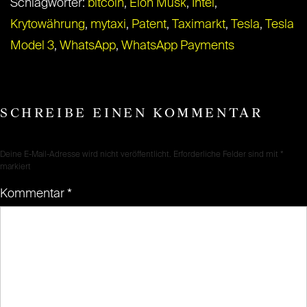
Schlagwörter:
bitcoin
,
Elon Musk
,
Intel
,
Krytowährung
,
mytaxi
,
Patent
,
Taximarkt
,
Tesla
,
Tesla
Model 3
,
WhatsApp
,
WhatsApp Payments
SCHREIBE EINEN KOMMENTAR
Deine E-Mail-Adresse wird nicht veröffentlicht.
Erforderliche Felder sind mit
*
markiert
Kommentar
*