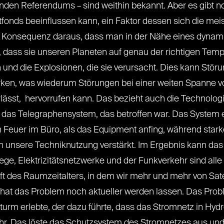
enden Referendums – sind weithin bekannt. Aber es gibt n
onds beeinflussen kann, ein Faktor dessen sich die mei
ie Konsequenz daraus, dass man in der Nähe eines dynam
 dass sie unseren Planeten auf genau der richtigen Tempe
n und die Explosionen, die sie verursacht. Dies kann Stö
ken, was wiederum Störungen bei einer weiten Spanne 
rlässt, hervorrufen kann. Das bezieht auch die Technologie
es das Telegraphensystem, das betroffen war. Das System
n Feuer im Büro, als das Equipment anfing, während star
ch unsere Techniknutzung verstärkt. Im Ergebnis kann d
e, Elektrizitätsnetzwerke und der Funkverkehr sind alle
t des Raumzeitalters, in dem wir mehr und mehr von Satel
at das Problem noch aktueller werden lassen. Das Probl
rm erlebte, der dazu führte, dass das Stromnetz in Hyd
. Das löste das Schutzsystem des Stromnetzes aus und 