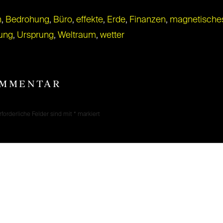
n
,
Bedrohung
,
Büro
,
effekte
,
Erde
,
Finanzen
,
magnetisches
ung
,
Ursprung
,
Weltraum
,
wetter
OMMENTAR
rforderliche Felder sind mit
*
markiert