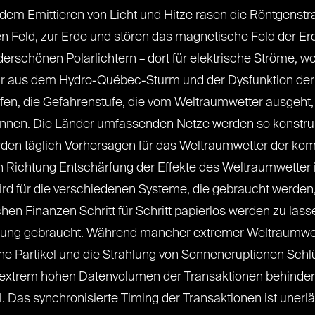
t dem Emittieren von Licht und Hitze rasen die Röntgenst
n Feld, zur Erde und stören das magnetische Feld der Er
rschönen Polarlichtern – dort für elektrische Ströme, w
 wir aus dem Hydro-Québec-Sturm und der Dysfunktion der 
fen, die Gefahrenstufe, die vom Weltraumwetter ausgeht,
önnen. Die Länder umfassenden Netze werden so konstruie
erden täglich Vorhersagen für das Weltraumwetter der 
n Richtung Entschärfung der Effekte des Weltraumwetter i
ird für die verschiedenen Systeme, die gebraucht werden
chen Finanzen Schritt für Schritt papierlos werden zu lass
ung gebraucht. Während mancher extremer Weltraumwet
e Partikel und die Strahlung von Sonneneruptionen Schl
 extrem hohen Datenvolumen der Transaktionen behindern
. Das synchronisierte Timing der Transaktionen ist unerl