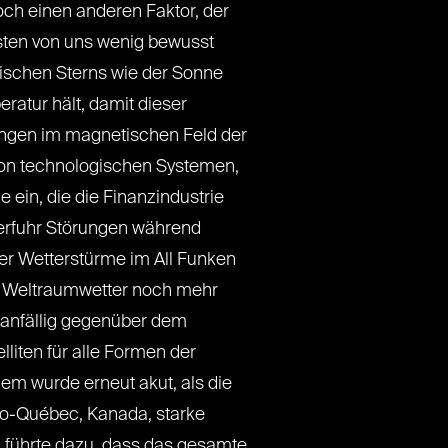
och einen anderen Faktor, der
sten von uns wenig bewusst
ischen Sterns wie der Sonne
ratur hält, damit dieser
rungen im magnetischen Feld der
von technologischen Systemen,
 ein, die die Finanzindustrie
 erfuhr Störungen während
ker Wetterstürme im All Funken
as Weltraumwetter noch mehr
 anfällig gegenüber dem
liten für alle Formen der
em wurde erneut akut, als die
ro-Québec, Kanada, starke
führte dazu, dass das gesamte