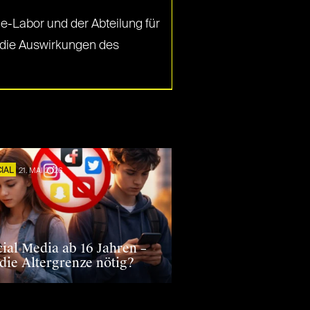
e-Labor und der Abteilung für
 die Auswirkungen des
IAL
21. MAI 2026
cial Media ab 16 Jahren –
 die Altergrenze nötig?