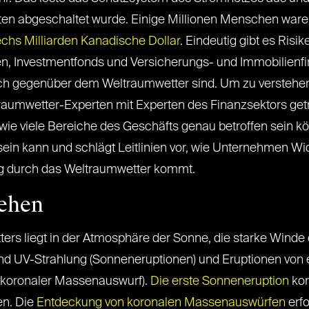
uten abgeschaltet wurde. Einige Millionen Menschen war
chs Milliarden Kanadische Dollar
. Eindeutig gibt es Risi
, Investmentfonds und Versicherungs- und Immobilienfir
ch gegenüber dem Weltraumwetter sind. Um zu verstehen,
raumwetter-Experten mit Experten des Finanzsektors get
 wie viele Bereiche des Geschäfts genau betroffen sein k
 sein kann und schlägt Leitlinien vor, wie Unternehmen W
g durch das Weltraumwetter kommt.
tehen
rs liegt in der Atmosphäre der Sonne, die starke Winde
und UV-Strahlung (Sonneneruptionen) und Eruptionen von
(koronaler Massenauswurf).
Die erste Sonneneruption
kon
en. Die
Entdeckung von koronalen Massenauswürfen
erfo