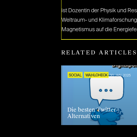
ist Dozentin der Physik und Re
Weltraum- und Klimaforschung a
Magnetismus auf die Energiefel
RELATED ARTICLE
SOCIAL
WAHLCHECK
30. JAN. 2025
Die besten Twitter-
Alternativen