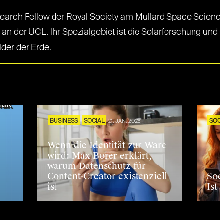
search Fellow der Royal Society am Mullard Space Scienc
n der UCL. Ihr Spezialgebiet ist die Solarforschung und
der der Erde.
S
BUSINESS
SOCIAL
21. JAN. 2026
SOC
Wenn die Identität zur Ware
wird: Max Borer erklärt,
warum Datenschutz für
Content-Creator existenziell
So
ist
Ist