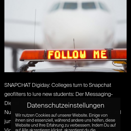
SNAPCHAT Digiday: Colleges turn to Snapchat
geofilters to lure new students: Der Messaging-
Dienst hat seit seiner Einführung einen großen
Datenschutzeinstellungen
Nutzeranstieg erfahren. Vor allem Jugendliche und
Wir nutzen Cookies auf unserer Website. Einige von
ihnen sind essenziell, während andere uns helfen, diese
junge Erwachsene nutzen die App, um Fotos und
Website und Ihre Erfahrung zu verbessern. Indem Du auf
Videos mit ihren Freunden zu teilen. Inzwischen ist
auf Alle akzeptieren klickst, akzeptierst du die