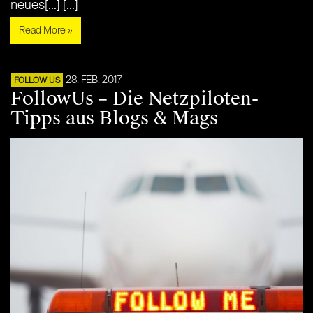
neues[...] [...]
Read More »
28. FEB. 2017
FOLLOW US
FollowUs – Die Netzpiloten-
Tipps aus Blogs & Mags