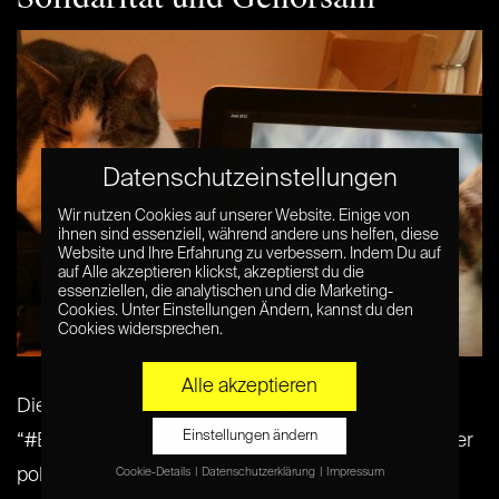
Datenschutzeinstellungen
Wir nutzen Cookies auf unserer Website. Einige von
ihnen sind essenziell, während andere uns helfen, diese
Website und Ihre Erfahrung zu verbessern. Indem Du auf
auf Alle akzeptieren klickst, akzeptierst du die
essenziellen, die analytischen und die Marketing-
Cookies. Unter Einstellungen Ändern, kannst du den
Cookies widersprechen.
Alle akzeptieren
Die Geschichte um das Hashtag
Einstellungen ändern
“#BrusselsLockdown” zeigt, dass auch Katzenbilder
politisch sein können. Unter dem Hashtag
Cookie-Details
Datenschutzerklärung
Impressum
Datenschutzeinstellungen