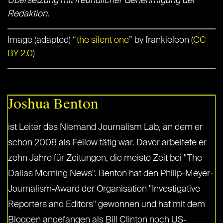
Übersetzung mit freundlicher Genehmigung der
Redaktion.
Image (adapted) “
the silent one
” by frankieleon (
CC
BY 2.0
)
Joshua Benton
ist Leiter des Niemand Journalism Lab, an dem er
schon 2008 als Fellow tätig war. Davor arbeitete er
zehn Jahre für Zeitungen, die meiste Zeit bei "The
Dallas Morning News". Benton hat den Philip-Meyer-
Journalism-Award der Organisation "Investigative
Reporters and Editors" gewonnen und hat mit dem
Bloggen angefangen als Bill Clinton noch US-