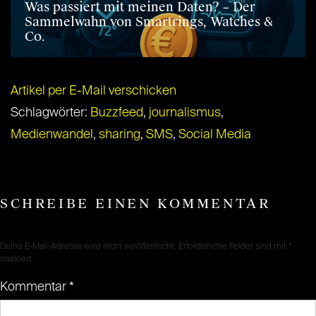
Was passiert mit meinen Daten? – Der
Sammelwahn von Smartrings, Watches &
Co.
Artikel per E-Mail verschicken
Schlagwörter:
Buzzfeed
,
journalismus
,
Medienwandel
,
sharing
,
SMS
,
Social Media
SCHREIBE EINEN KOMMENTAR
Deine E-Mail-Adresse wird nicht veröffentlicht.
Erforderliche Felder sind mit
*
markiert
Kommentar
*