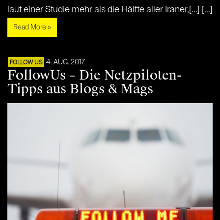
laut einer Studie mehr als die Hälfte aller Iraner,[...] [...]
Read More »
4. AUG. 2017
FOLLOW US
FollowUs – Die Netzpiloten-
Tipps aus Blogs & Mags