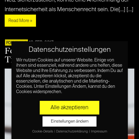
Internetsicherheit als Menschenrecht sein. Die[...] [...]
Read More »
13. FEB. 2017
FOLLOW US
FollowUs – Die Netzpiloten-
Datenschutzeinstellungen
Tipps aus Blogs & Mags
Wir nutzen Cookies auf unserer Website. Einige von
ihnen sind essenziell, während andere uns helfen, diese
Website und Ihre Erfahrung zu verbessern. Indem Du auf
auf Alle akzeptieren klickst, akzeptierst du die
essenziellen, die analytischen und die Marketing-
Cookies. Unter Einstellungen Ändern, kannst du den
Cookies widersprechen.
Alle akzeptieren
Einstellungen ändern
Cookie-Details
Datenschutzerklärung
Impressum
Datenschutzeinstellungen