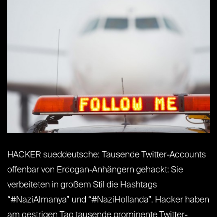
HACKER sueddeutsche: Tausende Twitter-Accounts
offenbar von Erdogan-Anhängern gehackt: Sie
verbeiteten in großem Stil die Hashtags
“#NaziAlmanya” und “#NaziHollanda”. Hacker haben
am gestrigen Tag tausende prominente Twitter-