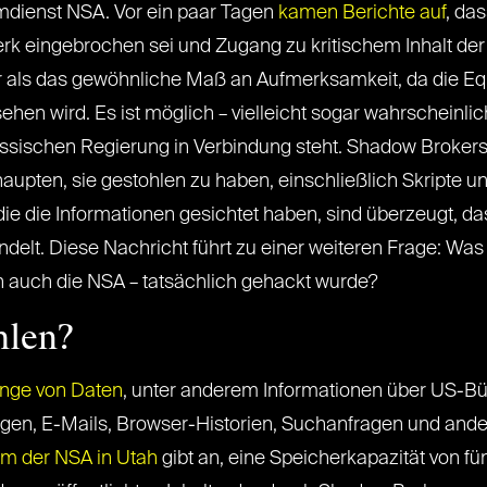
mdienst NSA. Vor ein paar Tagen
kamen Berichte auf
, da
rk eingebrochen sei und Zugang zu kritischem Inhalt der
r als das gewöhnliche Maß an Aufmerksamkeit, da die Eq
ehen wird. Es ist möglich – vielleicht sogar wahrscheinlic
russischen Regierung in Verbindung steht. Shadow Brokers 
haupten, sie gestohlen zu haben, einschließlich Skripte 
die die Informationen gesichtet haben, sind überzeugt, da
delt. Diese Nachricht führt zu einer weiteren Frage: Was
 auch die NSA – tatsächlich gehackt wurde?
hlen?
enge von Daten
, unter anderem Informationen über US-Bü
ngen, E-Mails, Browser-Historien, Suchanfragen und and
m der NSA in Utah
gibt an, eine Speicherkapazität von fü