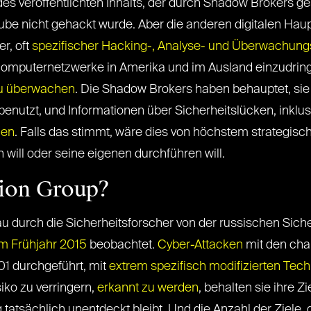
des veröffentlichten Inhalts, der durch Shadow Brokers ge
ube nicht gehackt wurde. Aber die anderen digitalen Hau
r, oft
spezifischer Hacking-, Analyse- und Überwachung
Computernetzwerke in Amerika und im Ausland einzudring
zu überwachen
. Die Shadow Brokers haben behauptet, sie
 benutzt, und Informationen über Sicherheitslücken, inklu
gen
. Falls das stimmt, wäre dies von höchstem strategisc
will oder seine eigenen durchführen will.
tion Group?
 durch die Sicherheitsforscher von der russischen Sich
im Frühjahr 2015
beobachtet.
Cyber-Attacken
mit den cha
1 durchgeführt, mit
extrem spezifisch modifizierten Tec
iko zu verringern,
erkannt zu werden
, behalten sie ihre Z
atsächlich unentdeckt bleibt. Und die Anzahl der Ziele, di