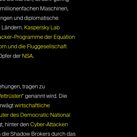
r millionenfachen Maschinen,
rungen und diplomatische
0 Ländern.
Kaspersky Lab
Hacker-Programme der Equation
m und die Fluggesellschaft
Opfer der
NSA
.
ehungen, tragen zu
ettrüsten
“ genannt wird. Die
erwägt
wirtschaftliche
ter des Democratic National
, hinter den
Cyber-Attacken
s die Shadow Brokers durch das