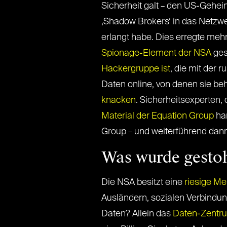
Sicherheit galt – den US-Gehei
‚Shadow Brokers‘ in das Netzwe
erlangt habe. Dies erregte meh
Spionage-Element der NSA
ges
Hackergruppe ist
, die mit der 
Daten online, von denen sie be
knacken
. Sicherheitsexperten, 
Material der Equation Group
han
Group – und weiterführend dann
Was wurde gesto
Die NSA besitzt eine
riesige M
Ausländern, sozialen Verbindu
Daten? Allein das
Daten-Zentru