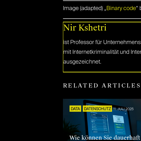
Image (adapted) „
Binary code
“ 
Nir Kshetri
ist Professor für Unternehmensf
mit Internetkriminalität und In
ausgezeichnet.
RELATED ARTICLE
DATA
DATENSCHUTZ
11. JULI 2025
Wie können Sie dauerhaft