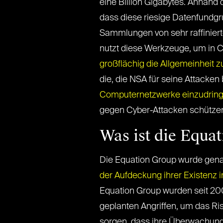
eine Billion Gigabytes. Anhand 
dass diese riesige Datenfundgr
Sammlungen von sehr raffinierte
nutzt diese Werkzeuge, um in 
großflächig die Allgemeinheit 
die, die NSA für seine Attacken
Computernetzwerke einzudrin
gegen Cyber-Attacken schützen 
Was ist die Equa
Die Equation Group wurde genau
der Aufdeckung ihrer Existenz 
Equation Group wurden seit 200
geplanten Angriffen, um das Ris
sorgen, dass ihre Überwachung t