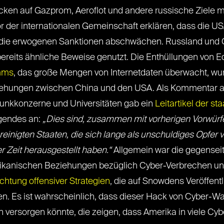
cken auf Gazprom, Aeroflot und andere russische Ziele m
r der internationalen Gemeinschaft erklären, dass die US
e die erwogenen Sanktionen abschwächen. Russland und
bereits ähnliche Beweise genutzt. Die Enthüllungen von
mms
, das große Mengen von Internetdaten überwacht, wu
ehungen zwischen China und den USA. Als Kommentar au
funkkonzerne und Universitäten gab ein
Leitartikel der st
gendes an:
„Dies sind, zusammen mit vorherigen Vorwürf
ereinigten Staaten, die sich lange als unschuldiges Opfer 
r Zeit herausgestellt haben.“
Allgemein war die gegensei
kanischen Beziehungen bezüglich Cyber-Verbrechen und
chtung offensiver Strategien
, die auf Snowdens Veröffen
 Es ist wahrscheinlich, dass dieser Hack von Cyber-W
 versorgen könnte, die zeigen, dass Amerika in viele Cy