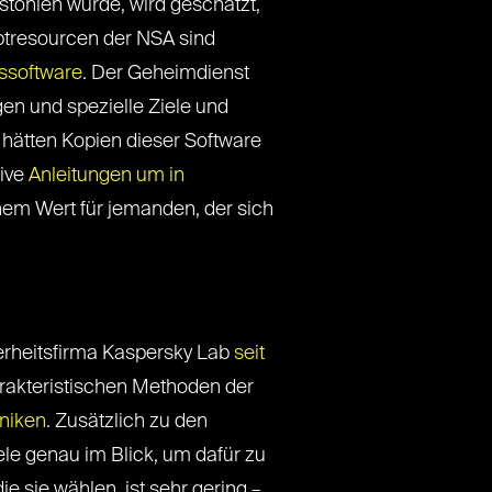
stohlen wurde, wird geschätzt,
ptresourcen der NSA sind
ssoftware
. Der Geheimdienst
en und spezielle Ziele und
 hätten Kopien dieser Software
sive
Anleitungen um in
hem Wert für jemanden, der sich
erheitsfirma Kaspersky Lab
seit
rakteristischen Methoden der
hniken
. Zusätzlich zu den
iele genau im Blick, um dafür zu
e sie wählen, ist sehr gering –