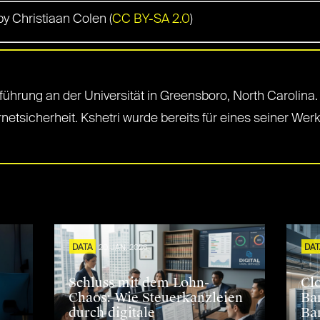
by Christiaan Colen (
CC BY-SA 2.0
)
ührung an der Universität in Greensboro, North Carolina. 
ternetsicherheit. Kshetri wurde bereits für eines seiner 
S
DATA
20. JAN. 2026
DA
Schluss mit dem Lohn-
Cl
Chaos: Wie Steuerkanzleien
Ba
durch digitale
Ba