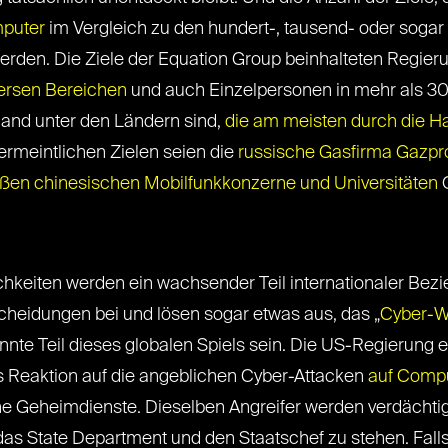
puter
im Vergleich zu den hundert-, tausend- oder soga
erden. Die Ziele der Equation Group beinhalteten Regie
versen Bereichen
und auch Einzelpersonen in mehr als 3
land unter den Ländern sind,
die am meisten durch die 
vermeintlichen Zielen seien die
russische Gasfirma Gazpro
ßen chinesischen Mobilfunkkonzerne und Universitäten
keiten werden ein wachsender Teil internationaler Bezi
cheidungen bei und lösen sogar etwas aus, das „
Cyber-W
nte Teil dieses globalen Spiels sein. Die US-Regierung 
ls Reaktion auf die angeblichen Cyber-Attacken
auf Compu
e Geheimdienste. Dieselben Angreifer werden verdächtigt
das State Department und den Staatschef zu stehen. Fall