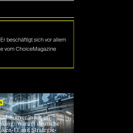
Er beschäftigt sich vor allem
Werke vom ChoiceMagazine
TA
2. JUNI 2026
oud-Souveränität im
nking: Warum deutsche
nken-IT mit Strategie-