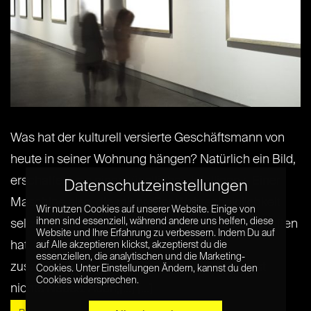
Was hat der kulturell versierte Geschäftsmann von
heute in seiner Wohnung hängen? Natürlich ein Bild,
erschaffen von einer künstlichen Intelligenz. Einer
Datenschutzeinstellungen
Maschine also, die mit großer Wahrscheinlichkeit
Wir nutzen Cookies auf unserer Website. Einige von
ihnen sind essenziell, während andere uns helfen, diese
selbst nicht so ganz versteht, was sie dort erschaffen
Website und Ihre Erfahrung zu verbessern. Indem Du auf
hat. Dass Menschen mit Maschinen
auf Alle akzeptieren klickst, akzeptierst du die
essenziellen, die analytischen und die Marketing-
zusammenarbeiten um Kunst zu erschaffen ist
Cookies. Unter Einstellungen Ändern, kannst du den
Cookies widersprechen.
nichts Neues. Auch,[...] [...]