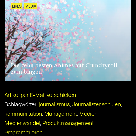
LIKES
MEDIA
11. MAI 2026
Die zehn besten Animes auf Crunchyroll
zum bingen
Artikel per E-Mail verschicken
Schlagwörter:
journalismus
,
Journalistenschulen
,
kommunikation
,
Management
,
Medien
,
Medienwandel
,
Produktmanagement
,
Programmieren