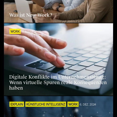
Was ist New Work?
WORK
11. MÄRZ 2026
Digitale Konflikte im Unternehmensalltag:
Wenn virtuelle Spuren reale Konsequenzen
haben
EXPLAIN
KÜNSTLICHE INTELLIGENZ
WORK
6. DEZ. 2024