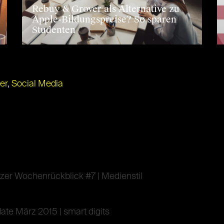
Rebuy & Grover als Alternative zu
Apple-Bildungspreise? So sparen
Studenten
er
,
Social Media
zer Wochenrückblick #7 | Medienstil
ate März 2015 | smart digits