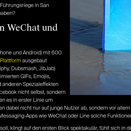
 Führungsriege in San
 haben?
en WeChat und
iPhone und Android) mit 600
Plattform
ausgebaut
iphy, Dubsmash, JibJab)
imierten GIFs, Emojis,
d anderen Spezialeffekten
ebook nicht selbst, sondern
en es in erster Linie um
n dabei nicht nur auf junge Nutzer ab, sondern vor allem 
 Messaging-Apps wie WeChat oder Line solche Funktionen
l, klingt auf den ersten Blick spektakulär, fühlt sich in