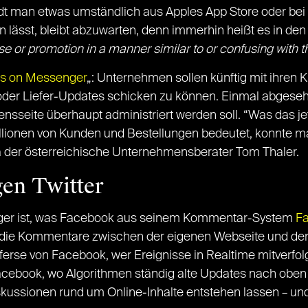
 man etwas umständlich aus Apples App Store oder bei Go
lässt, bleibt abzuwarten, denn immerhin heißt es in den
e or promotion in a manner similar to or confusing with th
s on Messenger
„: Unternehmen sollen künftig mit ihren
oder Liefer-Updates schicken zu können. Einmal abgeseh
mensseite überhaupt administriert werden soll. “Was das j
lionen von Kunden und Bestellungen bedeutet, konnte m
 der österreichische Unternehmensberater Tom Thaler.
en Twitter
gger ist, was Facebook aus seinem Kommentar-System
F
on die Kommentare zwischen der eigenen Webseite und der
esferse von Facebook, wer Ereignisse in Realtime mitverfolg
Facebook, wo Algorithmen ständig alte Updates nach ob
ussionen rund um Online-Inhalte entstehen lassen – und