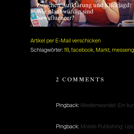
Zwischen Aufklärung und Klickjagd:
Wie glaubwürdig sind
Newsfluencer?
Artikel per E-Mail verschicken
Schlagwörter:
f8
,
facebook
,
Markt
,
messeng
2 COMMENTS
Pingback:
Medienwandel: Ein kur
Pingback:
Mobile Publishing: Upd