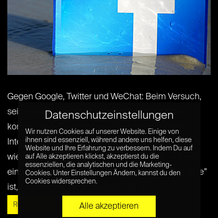
Gegen Google, Twitter und WeChat: Beim Versuch,
sein Geschäftsmodell auf neue Beine zu stellen,
Datenschutzeinstellungen
kommt Mark Zuckerberg immer mehr anderen
Wir nutzen Cookies auf unserer Website. Einige von
ihnen sind essenziell, während andere uns helfen, diese
Internet-Firmen in die Quere. Ok, dass Facebook
Website und Ihre Erfahrung zu verbessern. Indem Du auf
wieder einmal die ganze Welt unterjochen will und
auf Alle akzeptieren klickst, akzeptierst du die
essenziellen, die analytischen und die Marketing-
eine App-Family und nicht mehr nur mehr “Big Blue”
Cookies. Unter Einstellungen Ändern, kannst du den
Cookies widersprechen.
ist, haben wir nun zur Genüge[...] [...]
Read More »
Alle akzeptieren