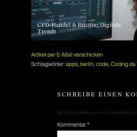
CFD-Handel & Bitcoin: Digitale
Trends
Artikel per E-Mail verschicken
Schlagwörter:
apps
,
berlin
,
code
,
Coding da 
SCHREIBE EINEN K
Deine E-Mail-Adresse wird nicht veröffentlicht.
E
Kommentar
*