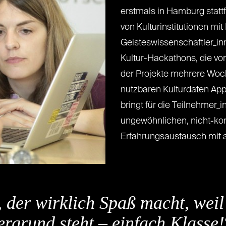
erstmals in Hamburg stattf
von Kulturinstitutionen mi
Geisteswissenschaftler_i
Kultur-Hackathons, die vo
der Projekte mehrere Woch
nutzbaren Kulturdaten Apps
bringt für die Teilnehmer_
ungewöhnlichen, nicht-ko
Erfahrungsaustausch mit 
 der wirklich Spaß macht, weil
rgrund steht – einfach Klasse!