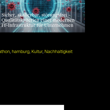
Sicher, skalierbar, störungsfrei –
Qualitätskriterien einer modernen
IT-Infrastruktur für Unternehmen
athon
,
hamburg
,
Kultur
,
Nachhaltigkeit