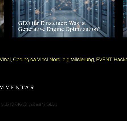
GEO für Einsteiger: Was ist
Generative Engine Optimization?
Vinci
,
Coding da Vinci Nord
,
digitalisierung
,
EVENT
,
Hack
OMMENTAR
rforderliche Felder sind mit
*
markiert