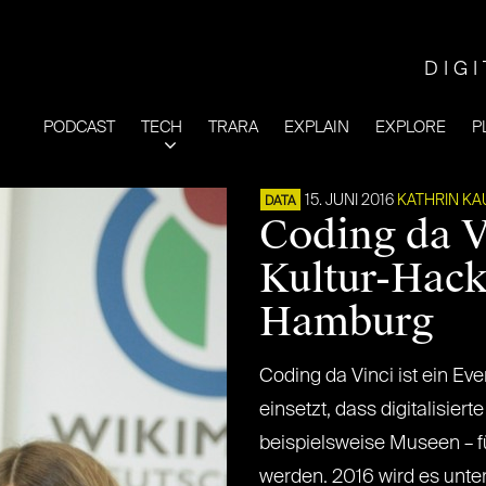
DIG
PODCAST
TECH
TRARA
EXPLAIN
EXPLORE
P
15. JUNI 2016
KATHRIN K
DATA
Coding da V
Kultur-Hac
Hamburg
Coding da Vinci ist ein Eve
einsetzt, dass digitalisiert
beispielsweise Museen – f
werden. 2016 wird es unt