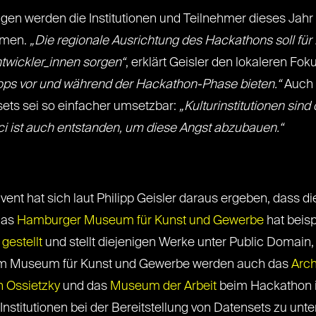
ungen werden die Institutionen und Teilnehmer dieses J
mmen.
„Die regionale Ausrichtung des Hackathons soll fü
ntwickler_innen sorgen“
, erklärt Geisler den lokaleren Fok
ops vor und während der Hackathon-Phase bieten.“
Auch 
nsets sei so einfacher umsetzbar:
„Kulturinstitutionen sind
i ist auch entstanden, um diese Angst abzubauen.“
vent hat sich laut Philipp Geisler daraus ergeben, dass 
 Das
Hamburger Museum für Kunst und Gewerbe
hat beis
 gestellt
und stellt diejenigen Werke unter Public Domain,
em Museum für Kunst und Gewerbe werden auch das
Arc
n Ossietzky
und das
Museum der Arbeit
beim Hackathon im
nstitutionen bei der Bereitstellung von Datensets zu unter