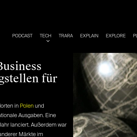
PODCAST
TECH
TRARA
EXPLAIN
EXPLORE
P
Business
gstellen für
dorten in
Polen
und
ationale Ausgaben. Eine
Jahr lanciert. Außerdem war
anderer Märkte im