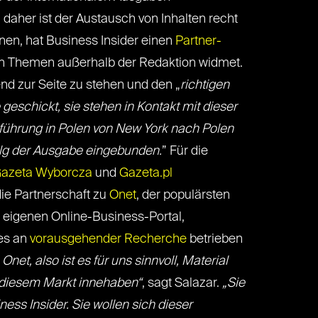
), daher ist der Austausch von Inhalten recht
nen, hat Business Insider einen
Partner-
ich Themen außerhalb der Redaktion widmet.
nd zur Seite zu stehen und den „
richtigen
eschickt, sie stehen in Kontakt mit dieser
nführung in Polen von New York nach Polen
folg der Ausgabe eingebunden.
” Für die
azeta Wyborcza
und
Gazeta.pl
ie Partnerschaft zu
Onet
, der populärsten
em eigenen Online-Business-Portal,
ges an
vorausgehender Recherche
betrieben
net, also ist es für uns sinnvoll, Material
n diesem Markt innehaben“
, sagt Salazar.
„Sie
ess Insider. Sie wollen sich dieser