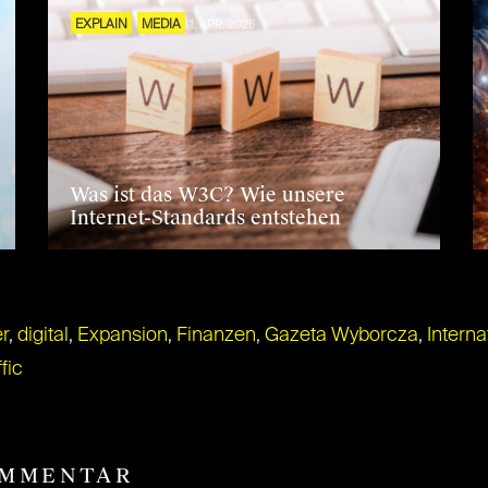
EXPLAIN
MEDIA
1. APR. 2025
Was ist das W3C? Wie unsere
Internet-Standards entstehen
r
,
digital
,
Expansion
,
Finanzen
,
Gazeta Wyborcza
,
Interna
fic
OMMENTAR