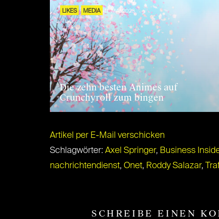
LIKES
MEDIA
11. MAI 2026
Die zehn besten Animes auf
Crunchyroll zum bingen
Artikel per E-Mail verschicken
Schlagwörter:
Axel Springer
,
Business Inside
nachrichtendienst
,
Onet
,
Roddy Salazar
,
Traf
SCHREIBE EINEN K