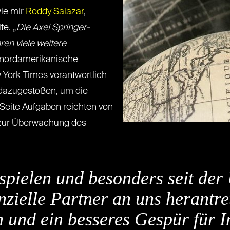
wie mir
Roddy Salazar
,
te. „
Die Axel Springer-
en viele weitere
ie nordamerikanische
 York Times verantwortlich
r dazugestoßen, um die
Seite Aufgaben reichten von
n zur Überwachung des
espielen und besonders seit d
enzielle Partner an uns herantr
 und ein besseres Gespür für 