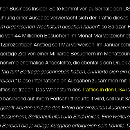
chen Business Insider-Seite kommt von außerhalb den USA u
ührung einer Ausgabe vervierfacht sich der Traffic diese
beim organischen Wachstum gesehen haben“
, so Salazar.
ic von 44 Millionen Besuchern im Monat Mai verzeichnet. 
12prozentigen Anstieg seit Mai vorweisen. Im Januar sch
geizige Ziel von einer Milliarde Besuchern im Monatsdurc
 anonyme ehemalige Angestellte, die ebenfalls den Druck 
ag fünf Beitrage geschrieben haben, erinnerte sich ein e
eiben.“
Diese internationalen Ausgaben zusammen mit
T
fics beitragen. Das Wachstum des
Traffics in den USA
is
sierend auf ihrem Fortschritt beurteilt wird, soll laut Sa
t geteilt werden und die den Erfolg der einzelnen Ausgab
zelbesuchern, Seitenaufrufen und Eindrücken. Eine weiter
ereich die jeweilige Ausgabe erfolgreich sein könnte. Da