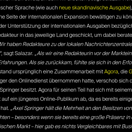
lischer Sprache (wie auch
neue skandinavische Ausgabe
he Seite der internationalen Expansion bewältigen zu kön
t der Unterstützung der internationalen Ausgaben bezügl
edakteur in das jeweilige Land geschickt, um dabei berate
Wir haben Redakteure zu der lokalen Nachrichtenzentrale g
“
, sagt Salazar.
„Als wir eine Redakteurin vor der Marktei
rfahrungen. Als sie zurückkam, fühlte sie sich in den Er
stand ursprünglich eine Zusammenarbeit mit
Agora
, die
G
nger den Onlinedienst übernommen hatte, verschob sich d
l Springer besitzt. Agora für seinen Teil hat sich mit sein
lt auf ein jüngeres Online-Publikum ab, da es bereits eini
 hat.
„Axel Springer hält die Mehrheit an den Besitzen von O
chten – besonders wenn sie bereits eine große Präsenz i
chen Markt – hier gab es nichts Vergleichbares mit Busin