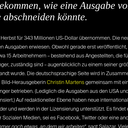
ekommen, wie eine Ausgabe von
e abschneiden könnte.
 Herbst für 343 Millionen US-Dollar übernommen. Die neue
n Ausgaben erwiesen. Obwohl gerade erst veröffentlicht,
a 15 Arbeitnehmern – bestehend aus Angestellten, die für
ger, zuständig sind – augenblicklich zu einem seiner größt
ndt wurde. Die deutschsprachige Seite wird in Zusammen
n Bild-Herausgeberin
Christin Martens
gemeinsam mit eini
ringer betrieben. (Lediglich die Ausgaben aus den USA un
siert.) Auf redaktioneller Ebene haben neue internation
der und werden in der Lizensierung unterstützt. Es findet
r Sozialen Medien, sei es Facebook, Twitter oder eine and
mer noch etwas, an dem wir arbeiten“
, sagt Salazar. Vie