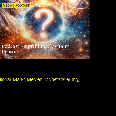
MEDIA
PODCAST
23. FEB. 2026
Podcast Empfehlung: „Within
Reason“
tional
,
Markt
,
Medien
,
Monetarisierung
,