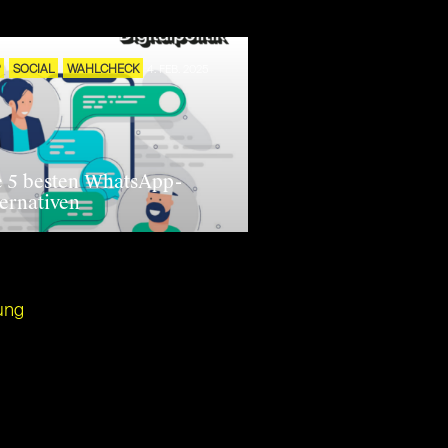
P
SOCIAL
WAHLCHECK
4. FEB. 2025
e 5 besten WhatsApp-
ternativen
ung