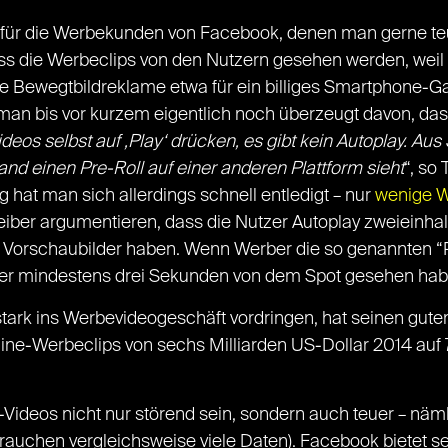
em für die Werbekunden von Facebook, denen man gerne t
dass die Werbeclips von den Nutzern gesehen werden, wei
e Bewegtbildreklame etwa für ein billiges Smartphone-G
n bis vor kurzem eigentlich noch überzeugt davon, dass 
eos selbst auf ‚Play‘ drücken, es gibt kein Autoplay. Aus 
and einen Pre-Roll auf einer anderen Plattform sieht
“, so
 hat man sich allerdings schnell entledigt – nur
wenige W
reiber argumentieren, dass die Nutzer Autoplay zweieinhal
er Vorschaubilder haben. Wenn Werber die so genannten 
zer mindestens drei Sekunden von dem Spot gesehen hab
tark ins Werbevideogeschäft vordringen, hat seinen gute
line-Werbeclips von sechs Milliarden US-Dollar 2014 auf 7
-Videos nicht nur störend sein, sondern auch teuer – näm
rauchen vergleichsweise viele Daten). Facebook bietet 