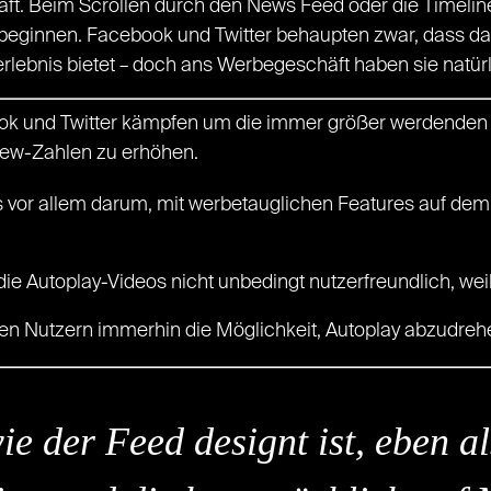
t. Beim Scrollen durch den News Feed oder die Timeline fäl
beginnen. Facebook und Twitter behaupten zwar, dass das
erlebnis bietet – doch ans Werbegeschäft haben sie natür
k und Twitter kämpfen um die immer größer werdenden 
 View-Zahlen zu erhöhen.
s vor allem darum, mit werbetauglichen Features auf dem
ie Autoplay-Videos nicht unbedingt nutzerfreundlich, wei
den Nutzern immerhin die Möglichkeit, Autoplay abzudreh
e der Feed designt ist, eben al