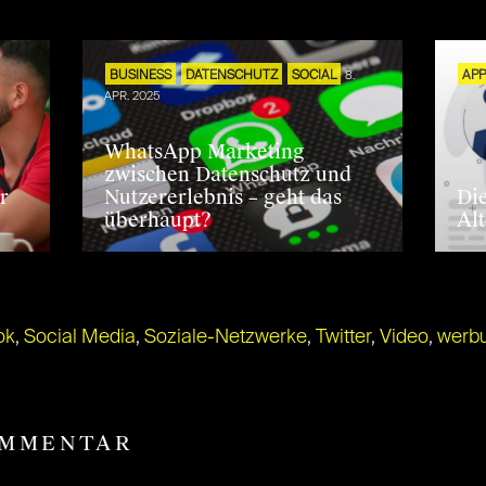
BUSINESS
DATENSCHUTZ
SOCIAL
8.
AP
APR. 2025
WhatsApp Marketing
zwischen Datenschutz und
r
Nutzererlebnis – geht das
Di
überhaupt?
Al
ok
,
Social Media
,
Soziale-Netzwerke
,
Twitter
,
Video
,
werb
OMMENTAR