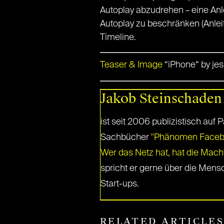
Autoplay abzudrehen – eine Anle
Autoplay zu beschränken (Anle
Timeline.
Teaser & Image
“iPhone“ by jes
Jakob Steinschaden
ist seit 2006 publizistisch auf P
Sachbücher
"Phänomen Faceboo
Wer das Netz hat, hat die Mach
spricht er gerne über die Mensc
Start-ups.
RELATED ARTICLE