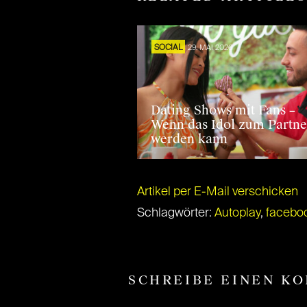
SOCIAL
29. MAI 2026
Dating Shows mit Fans –
Wenn das Idol zum Partne
werden kann
Artikel per E-Mail verschicken
Schlagwörter:
Autoplay
,
facebo
SCHREIBE EINEN K