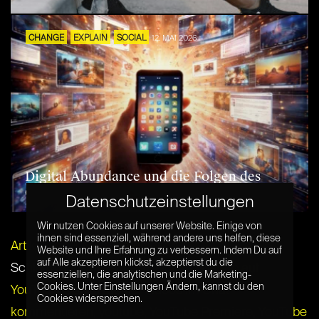
CHANGE
EXPLAIN
SOCIAL
12. MAI 2026
Digital Abundance und die Folgen des
digitalen Überflusses
Datenschutzeinstellungen
Wir nutzen Cookies auf unserer Website. Einige von
ihnen sind essenziell, während andere uns helfen, diese
Artikel per E-Mail verschicken
Website und Ihre Erfahrung zu verbessern. Indem Du auf
auf Alle akzeptieren klickst, akzeptierst du die
Schlagwörter:
livestream
,
Neues Feature auf
essenziellen, die analytischen und die Marketing-
Cookies. Unter Einstellungen Ändern, kannst du den
YouTube
,
Social Media
,
Videos im Chat
Cookies widersprechen.
kommentieren
,
youtube
,
YouTube Premiere
,
YouTube