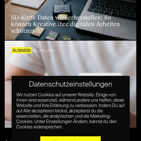
SD-Karte Daten wiederherstellen: So
können Kreative ihre digitalen Arbeiten
schützen
BUSINESS
24. JAN. 2025
Datenschutzeinstellungen
Wir nutzen Cookies auf unserer Website. Einige von
ihnen sind essenziell, während andere uns helfen, diese
Website und Ihre Erfahrung zu verbessern. Indem Du auf
Mehr Sichtbarkeit dank Bewertungen: Dein
auf Alle akzeptieren klickst, akzeptierst du die
essenziellen, die analytischen und die Marketing-
Boost im Wettbewerb
Cookies. Unter Einstellungen Ändern, kannst du den
Cookies widersprechen.