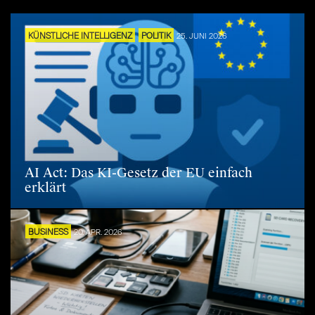
KÜNSTLICHE INTELLIGENZ
POLITIK
25. JUNI 2026
AI Act: Das KI-Gesetz der EU einfach
erklärt
BUSINESS
20. APR. 2026