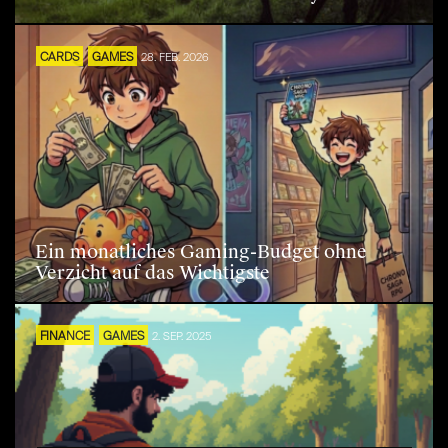
CARDS
GAMES
28. FEB. 2026
Ein monatliches Gaming-Budget ohne
Verzicht auf das Wichtigste
FINANCE
GAMES
2. SEP. 2025