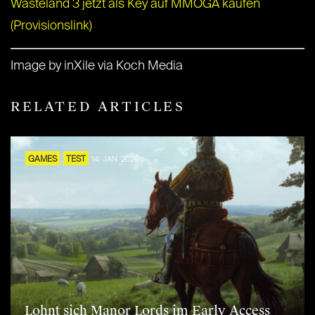
Wasteland 3 jetzt als Key auf MMOGA kaufen
(Provisionslink)
Image by inXile via Koch Media
RELATED ARTICLES
GAMES
TEST
14. JAN. 2026
Lohnt sich Manor Lords im Early Access