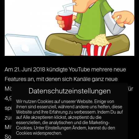
Am 21. Juni 2018 kündigte YouTube mehrere neue
Features an, mit denen sich Kanäle ganz neue
Möglichkeiten öffnen. Kostenpflichtige Kanalabos für
Datenschutzeinstellungen
4,99 US-Dollar sollen nicht nur Geld in die Kasse
Wir nutzen Cookies auf unserer Website. Einige von
ihnen sind essenziell, während andere uns helfen, diese
spülen, sondern auch das Ranking der Kanäle
Website und Ihre Erfahrung zu verbessern. Indem Du auf
zusätzlich verbessern. Für diese Premium-
auf Alle akzeptieren klickst, akzeptierst du die
essenziellen, die analytischen und die Marketing-
Mitgliedschaft winken neue Emojis, Badges und
Cookies. Unter Einstellungen Ändern, kannst du den
Cookies widersprechen.
Sonderrechte für den[...] [...]