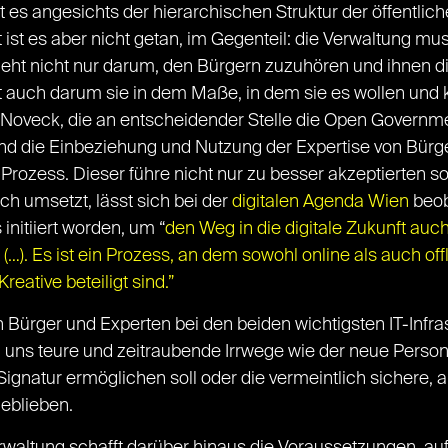
bt es angesichts der hierarchischen Struktur der öffentlic
t ist es aber nicht getan, im Gegenteil: die Verwaltung m
 geht nicht nur darum, den Bürgern zuzuhören und ihnen d
t auch darum sie in dem Maße, in dem sie es wollen und 
Noveck, die an entscheidender Stelle die Open Governme
end die Einbeziehung und Nutzung der Expertise von Bürger
 Prozess. Dieser führe nicht nur zu besser akzeptierten s
h umsetzt, lässt sich bei der
digitalen Agenda Wien
beoba
initiiert worden, um “
den Weg in die digitale Zukunft auc
(…). Es ist ein Prozess, an dem sowohl online als auch of
ative beteiligt sind.”
n Bürger und Experten bei den beiden wichtigsten IT-Infra
 uns teure und zeitraubende Irrwege wie der neue Perso
e Signatur ermöglichen soll oder die vermeintlich sichere,
geblieben.