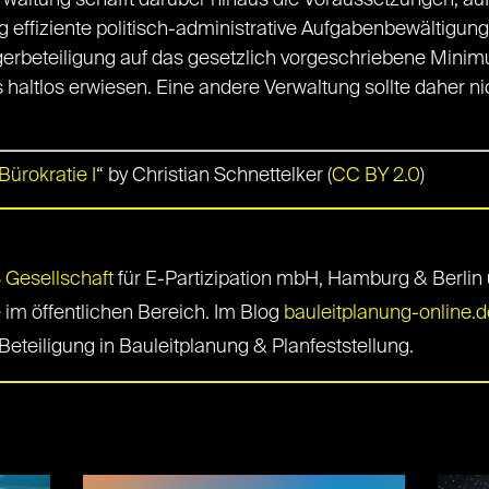
 Verwaltung schafft darüber hinaus die Voraussetzungen, au
ig effiziente politisch-administrative Aufgabenbewältigung
erbeteiligung auf das gesetzlich vorgeschriebene Minim
 haltlos erwiesen. Eine andere Verwaltung sollte daher nich
ürokratie I
“ by Christian Schnettelker (
CC BY 2.0
)
Gesellschaft
für E-Partizipation mbH, Hamburg & Berlin un
 im öffentlichen Bereich. Im Blog
bauleitplanung-online.d
eteiligung in Bauleitplanung & Planfeststellung.
S