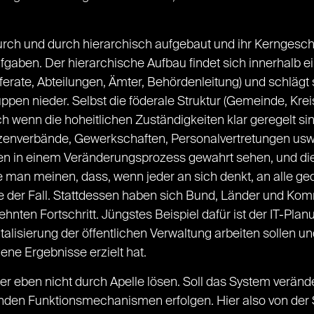
durch und durch hierarchisch aufgebaut und ihr Kerngeschä
fgaben. Der hierarchische Aufbau findet sich innerhalb 
ferate, Abteilungen, Ämter, Behördenleitung) und schlägt 
en nieder. Selbst die föderale Struktur (Gemeinde, Krei
h wenn die hoheitlichen Zuständigkeiten klar geregelt si
nverbände, Gewerkschaften, Personalvertretungen usw.
ressen in einem Veränderungsprozess gewahrt sehen, und d
an meinen, dass, wenn jeder an sich denkt, an alle gedac
e der Fall. Stattdessen haben sich Bund, Länder und Ko
ten Fortschritt. Jüngstes Beispiel dafür ist der IT-Planu
isierung der öffentlichen Verwaltung arbeiten sollen und
ene Ergebnisse erzielt hat.
er eben nicht durch Apelle lösen. Soll das System veränd
den Funktionsmechanismen erfolgen. Hier also von der S