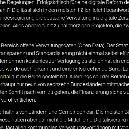
e Regelungen. Erfolgskritisch für eine digitale Reform de
ahlt? Die lässt sich in den meisten Fällen leicht beantwo
Bundesregierung die deutsche Verwaltung ins digitale Zeita
llen. Alles andere führt zu halbherzigen Projekten, die z
er Bereich offene Verwaltungsdaten (Open Data). Der Staat 
ansparenz und Standardisierung nicht einmal selbst effiz
ernehmen kostenlos zur Verfügung zu stellen hat ein eno
nce wurde auch erkannt und eine entsprechende Bund-Län
ortal
auf die Beine gestellt hat. Allerdings soll der Betrieb
berhaupt nur neun von sechzehn Bundesländern mitmachen
en Schritt nach vorn zu gehen, die Finanzierung sicherzu
 veröffentlichen.
 Verhältnis von Ländern und Gemeinden dar. Die meisten 
e haben aber gar nicht die Mittel, eine Digitalisierung 
 bei fast allen kommunalen Verwaltungsvorgängen mit von 