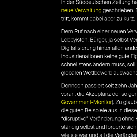
In der Süddeutschen Zeitung ha
neue Verwaltung
geschrieben. D
tritt, kommt dabei aber zu kurz.
Dem Ruf nach einer neuen Verwa
Lobbyisten, Bürger, ja selbst 
Digitalisierung hinter allen and
Industrienationen keine gute Fig
schnellstens ändern muss, soll
globalen Wettbewerb auswachsen
Dennoch passiert seit zehn Jahr
voran, die Akzeptanz der so ge
Government-Monitor
). Zu glau
die guten Beispiele aus in diese
“disruptive” Veränderung ohne Ku
ständig selbst und forderte sic
wie sie war und all die Veränd