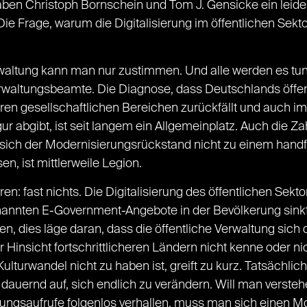
ben Christoph Bornschein und Tom J. Gensicke ein leiden
ie Frage, warum die Digitalisierung im öffentlichen Sekto
ltung kann man nur zustimmen. Und alle werden es tun, 
Verwaltungsbeamte. Die Diagnose, dass Deutschlands öffe
eren gesellschaftlichen Bereichen zurückfällt und auch im
ur abgibt, ist seit langem ein Allgemeinplatz. Auch die Zah
 sich der Modernisierungsrückstand nicht zu einem handf
, ist mittlerweile Legion.
en: fast nichts. Die Digitalisierung des öffentlichen Se
nannten E-Government-Angebote in der Bevölkerung sinkt
ben, dies läge daran, dass die öffentliche Verwaltung sich 
r Hinsicht fortschrittlicheren Ländern nicht kenne oder ni
lturwandel nicht zu haben ist, greift zu kurz. Tatsächlic
h dauernd auf, sich endlich zu verändern. Will man verste
erungsaufrufe folgenlos verhallen, muss man sich einen M