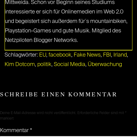
Mittweida. Schon vor Beginn seines Studiums
interessierte er sich für Onlinemedien im Web 2.0
und begeistert sich außerdem für´s mountainbiken,
Playstation-Games und gute Musik. Mitglied des
Netzpiloten Blogger Networks.
Schlagwörter:
EU
,
facebook
,
Fake News
,
FBI
,
Irland
,
Kim Dotcom
,
politik
,
Social Media
,
Überwachung
SCHREIBE EINEN KOMMENTAR
Deine E-Mail-Adresse wird nicht veröffentlicht.
Erforderliche Felder sind mit
*
markiert
Kommentar
*