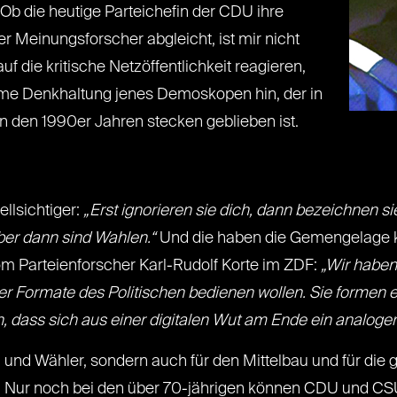
Ob die heutige Parteichefin der CDU ihre
r Meinungsforscher abgleicht, ist mir nicht
f die kritische Netzöffentlichkeit reagieren,
same Denkhaltung jenes Demoskopen hin, der in
in den 1990er Jahren stecken geblieben ist.
llsichtiger:
„Erst ignorieren sie dich, dann bezeichnen si
Aber dann sind Wahlen.“
Und die haben die Gemengelage kr
m Parteienforscher Karl-Rudolf Korte im ZDF:
„Wir haben
cher Formate des Politischen bedienen wollen. Sie formen 
ass sich aus einer digitalen Wut am Ende ein analoger
en und Wähler, sondern auch für den Mittelbau und für die
 Nur noch bei den über 70-jährigen können CDU und CSU