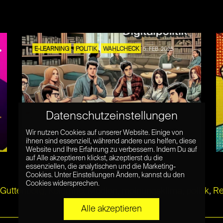
E-LEARNING
POLITIK
WAHLCHECK
5. FEB. 2025
Common Grounds Forum – Eine
Datenschutzeinstellungen
politische Stimme für junge
Wir nutzen Cookies auf unserer Website. Einige von
Menschen
ihnen sind essenziell, während andere uns helfen, diese
Website und Ihre Erfahrung zu verbessern. Indem Du auf
auf Alle akzeptieren klickst, akzeptierst du die
essenziellen, die analytischen und die Marketing-
Cookies. Unter Einstellungen Ändern, kannst du den
Cookies widersprechen.
Guttenberg
,
Kolumne
,
Medien
,
meinungsklima
,
politik
,
R
Alle akzeptieren