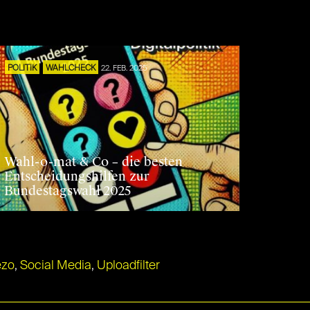
POLITIK
WAHLCHECK
22. FEB. 2025
Wahl-o-mat & Co – die besten
Entscheidungshilfen zur
Bundestagswahl 2025
ezo
,
Social Media
,
Uploadfilter