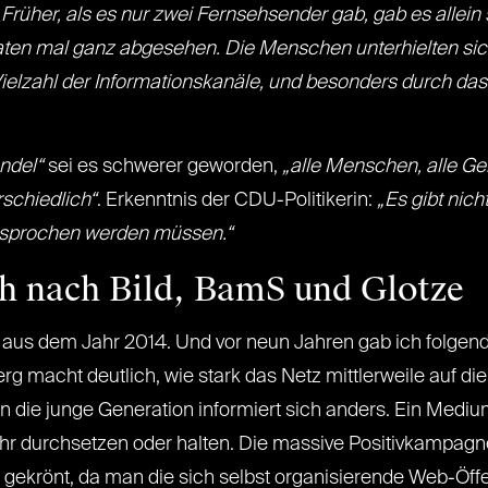
 Früher, als es nur zwei Fernsehsender gab, gab es allein
en mal ganz abgesehen. Die Menschen unterhielten sich
elzahl der Informationskanäle, und besonders durch das 
ndel“
sei es schwerer geworden,
„alle Menschen, alle Ge
rschiedlich“
. Erkenntnis der CDU-Politikerin:
„Es gibt nich
gesprochen werden müssen.“
h nach Bild, BamS und Glotze
 aus dem Jahr 2014. Und vor neun Jahren gab ich folgend
rg macht deutlich, wie stark das Netz mittlerweile auf die
die junge Generation informiert sich anders. Ein Medium 
ehr durchsetzen oder halten. Die massive Positivkampagn
gekrönt, da man die sich selbst organisierende Web-Öffent