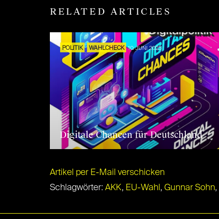
RELATED ARTICLES
POLITIK
WAHLCHECK
10. JUNI 2025
Digitale Chancen für Deutschland
Artikel per E-Mail verschicken
Schlagwörter:
AKK
,
EU-Wahl
,
Gunnar Sohn
,