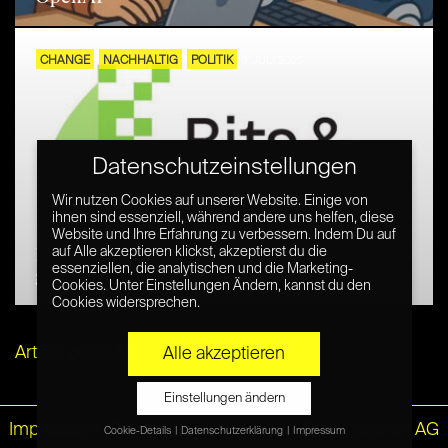
CHANGE
NACHHALTIG
POLITIK
9. JULI 2025
Datenschutzeinstellungen
Wir nutzen Cookies auf unserer Website. Einige von
ihnen sind essenziell, während andere uns helfen, diese
Website und Ihre Erfahrung zu verbessern. Indem Du auf
Bits & Bäume: Gemeinsam zur sozial-
auf Alle akzeptieren klickst, akzeptierst du die
essenziellen, die analytischen und die Marketing-
gerechten Digitalisierung
Cookies. Unter Einstellungen Ändern, kannst du den
Cookies widersprechen.
Artikel per E-Mail verschicken
Alle akzeptieren
Einstellungen ändern
Impressum
|
Datenschutz
© Netzpiloten AG
Cookie-Details
Datenschutzerklärung
Impressum