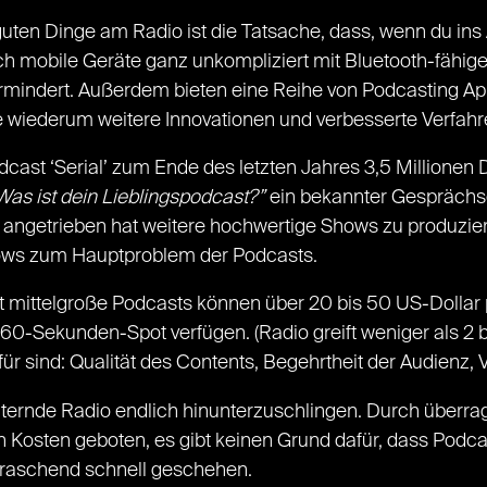
uten Dinge am Radio ist die Tatsache, dass, wenn du ins A
sich mobile Geräte ganz unkompliziert mit Bluetooth-fähig
ermindert. Außerdem bieten eine Reihe von Podcasting Ap
wiederum weitere Innovationen und verbesserte Verfahren
dcast ‘Serial’ zum Ende des letzten Jahres 3,5 Millionen
Was ist dein Lieblingspodcast?”
ein bekannter Gesprächse
 angetrieben hat weitere hochwertige Shows zu produzie
hows zum Hauptproblem der Podcasts.
t mittelgroße Podcasts können über 20 bis 50 US-Dollar
 60-Sekunden-Spot verfügen. (Radio greift weniger als 2 
für sind: Qualität des Contents, Begehrtheit der Audienz,
 alternde Radio endlich hinunterzuschlingen. Durch über
 Kosten geboten, es gibt keinen Grund dafür, dass Podcas
erraschend schnell geschehen.