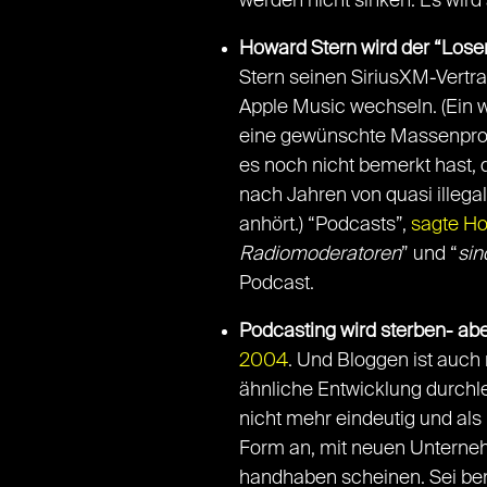
werden nicht sinken. Es wird
Howard Stern wird der “Loser
Stern seinen SiriusXM-Vertrag
Apple Music wechseln. (Ein w
eine gewünschte Massenprojek
es noch nicht bemerkt hast,
nach Jahren von quasi illega
anhört.) “Podcasts”,
sagte Ho
Radiomoderatoren
” und “
sin
Podcast.
Podcasting wird sterben- aber
2004
. Und Bloggen ist auch
ähnliche Entwicklung durchle
nicht mehr eindeutig und als
Form an, mit neuen Unternehm
handhaben scheinen. Sei bere