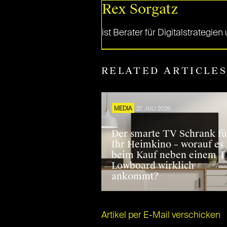
Rex Sorgatz
ist Berater für Digitalstrategi
RELATED ARTICLE
MEDIA
27. JULI 2026
Der smarte TV Schrank fü
Ihr Heimkino – worauf es
beim Kauf neben einem 
Lowboard wirklich
ankommt?
Artikel per E-Mail verschicken