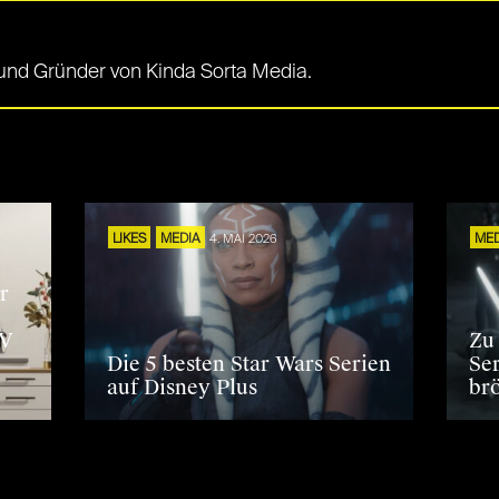
en und Gründer von Kinda Sorta Media.
S
LIKES
MEDIA
4. MAI 2026
ME
r
TV
Zu
Die 5 besten Star Wars Serien
Se
auf Disney Plus
br