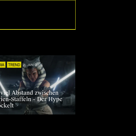
DIA
TREND
21. JAN. 2026
 viel Abstand zwischen
rien-Staffeln – Der Hype
öckelt