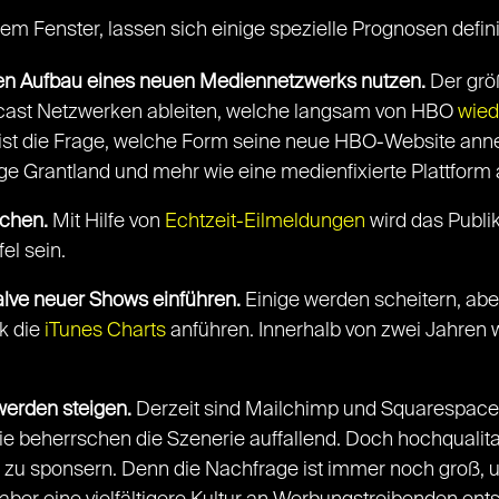
m Fenster, lassen sich einige spezielle Prognosen defin
den Aufbau eines neuen Mediennetzwerks nutzen.
Der grö
dcast Netzwerken ableiten, welche langsam von HBO
wied
ist die Frage, welche Form seine neue HBO-Website anne
ige Grantland und mehr wie eine medienfixierte Plattform
echen.
Mit Hilfe von
Echtzeit-Eilmeldungen
wird das Publi
el sein.
lve neuer Shows einführen.
Einige werden scheitern, ab
k die
iTunes Charts
anführen. Innerhalb von zwei Jahren
erden steigen.
Derzeit sind Mailchimp und Squarespace 
e beherrschen die Szenerie auffallend. Doch hochqualita
 zu sponsern. Denn die Nachfrage ist immer noch groß, 