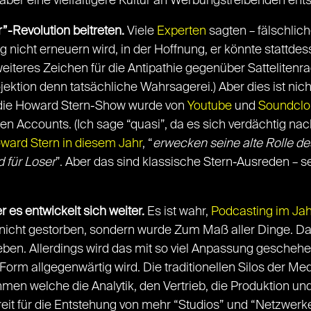
 aber eine vielfältigere Kultur an Werbungstreibenden ent
”-Revolution beitreten.
Viele
Experten
sagten – fälschlic
 nicht erneuern wird, in der Hoffnung, er könnte stattdess
eiteres Zeichen für die Antipathie gegenüber Satteliten
tion denn tatsächliche Wahrsagerei.) Aber dies ist nicht
 die Howard Stern-Show wurde von
Youtube
und
Soundclo
len Accounts. (Ich sage “quasi”, da es sich verdächtig n
ward Stern in diesem Jahr
, “
erwecken seine alte Rolle d
d für Loser
”. Aber das sind klassische Stern-Ausreden – 
 es entwickelt sich weiter.
Es ist wahr,
Podcasting im Jah
 nicht gestorben, sondern wurde Zum Maß aller Dinge. Da
ben. Allerdings wird das mit so viel Anpassung geschehen
 Form allgegenwärtig wird. Die traditionellen Silos der M
en welche die Analytik, den Vertrieb, die Produktion un
it für die Entstehung von mehr “Studios” und “Netzwerke