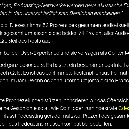
higen, Podcasting-Netzwerke werden neue akustische Ex
 in den unterschiedlichsten Bereichen erscheinen.”
adio. Dieses nimmt 52 Prozent des gesamten audiovisuel
t. Insgesamt umfassen diese beiden 74 Prozent aller Au
oßteil des Rests aus.)
n bei der User-Experience und sie versagen als Content-
bei ganz besonders. Es besitzt ein beschämendes Interface
och Geld. Es ist das schlimmste kostenpflichtige Format.
rden im Jahr.) Wenn es denn überhaupt jemals eine Branch
este Prophezeiungen stürzen, honorieren wir das Offensic
ine Geschichte so alt wie Odin, oder zumindest wie
Ode
umfasst Podcasting gerade mal zwei Prozent des gesamt
werden das Podcasting massenkompatibel gestalten: