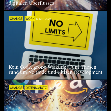
digitalen Überflusses
CHANGE
WORK
5. SEP. 2024
Kein Code, große Wirkung: Fünf Thesen
rund um No Code und Citizen Development
CHANGE
DATENSCHUTZ
25. FEB. 2026