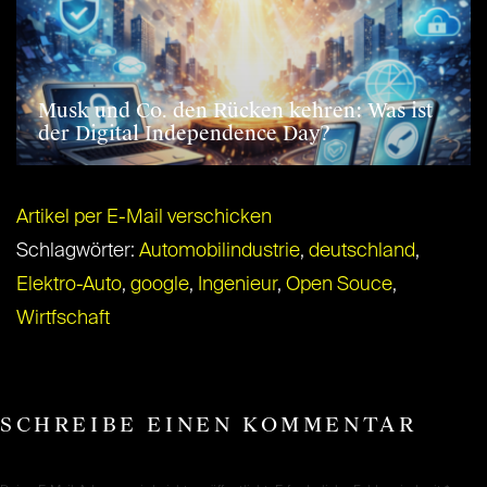
Musk und Co. den Rücken kehren: Was ist
der Digital Independence Day?
Artikel per E-Mail verschicken
Schlagwörter:
Automobilindustrie
,
deutschland
,
Elektro-Auto
,
google
,
Ingenieur
,
Open Souce
,
Wirtfschaft
SCHREIBE EINEN KOMMENTAR