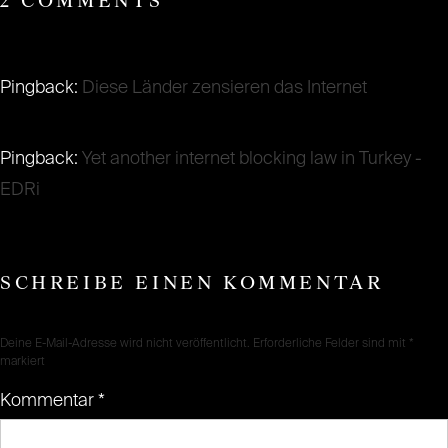
2 COMMENTS
Pingback:
Diese Länder zensieren das Internet
Pingback:
Yet another internet blocking law in Turkey -
EDRi
SCHREIBE EINEN KOMMENTAR
Deine E-Mail-Adresse wird nicht veröffentlicht.
Erforderliche Felder sind mit
*
markiert
Kommentar
*