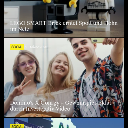
LEGO SMART Brick erntet Spott und Hohn
im Netz
SOCIAL
16. MÄRZ 2026
Domino‘s X Gönrgy – Gewinnspiel-Eklat
durch Investigativ-Video
SOCIAL
21. JULI 2026