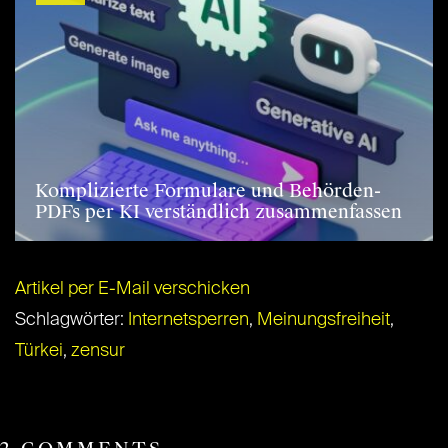
Komplizierte Formulare und Behörden-
PDFs per KI verständlich zusammenfassen
Artikel per E-Mail verschicken
Schlagwörter:
Internetsperren
,
Meinungsfreiheit
,
Türkei
,
zensur