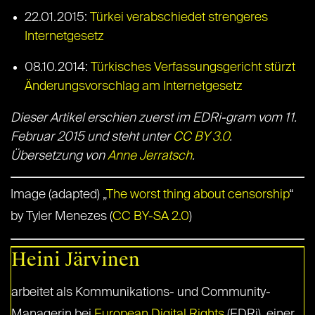
22.01.2015:
Türkei verabschiedet strengeres
Internetgesetz
08.10.2014:
Türkisches Verfassungsgericht stürzt
Änderungsvorschlag am Internetgesetz
Dieser Artikel erschien zuerst im EDRi-gram vom 11.
Februar 2015 und steht unter
CC BY 3.0
.
Übersetzung von
Anne Jerratsch
.
Image (adapted) „
The worst thing about censorship
“
by Tyler Menezes (
CC BY-SA 2.0
)
Heini Järvinen
arbeitet als Kommunikations- und Community-
Managerin bei
European Digital Rights
(EDRi), einer