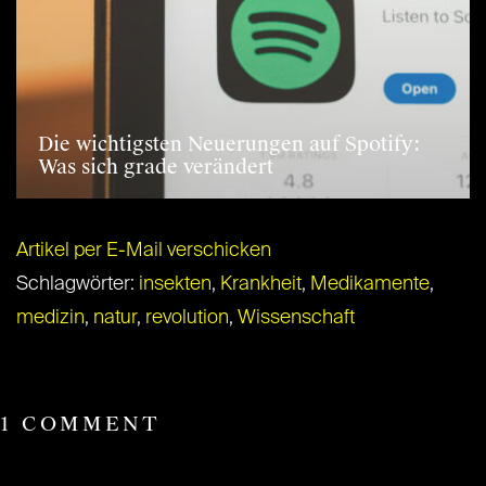
Die wichtigsten Neuerungen auf Spotify:
Was sich grade verändert
Artikel per E-Mail verschicken
Schlagwörter:
insekten
,
Krankheit
,
Medikamente
,
medizin
,
natur
,
revolution
,
Wissenschaft
1 COMMENT