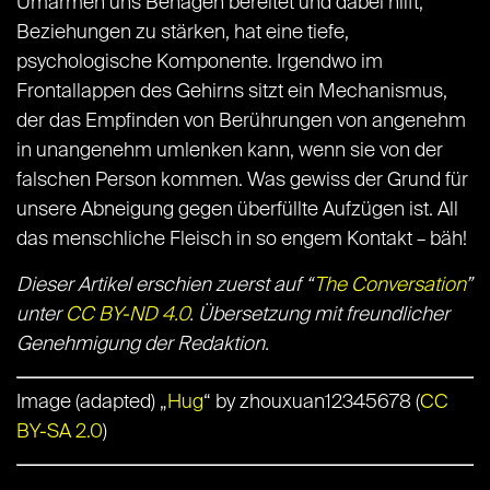
Umarmen uns Behagen bereitet und dabei hilft,
Beziehungen zu stärken, hat eine tiefe,
psychologische Komponente. Irgendwo im
Frontallappen des Gehirns sitzt ein Mechanismus,
der das Empfinden von Berührungen von angenehm
in unangenehm umlenken kann, wenn sie von der
falschen Person kommen. Was gewiss der Grund für
unsere Abneigung gegen überfüllte Aufzügen ist. All
das menschliche Fleisch in so engem Kontakt – bäh!
Dieser Artikel erschien zuerst auf “
The Conversation
”
unter
CC BY-ND 4.0
. Übersetzung mit freundlicher
Genehmigung der Redaktion.
Image (adapted) „
Hug
“ by zhouxuan12345678 (
CC
BY-SA 2.0
)