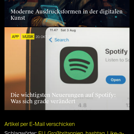
Moderne Ausdrucksformen in der digitalen
Kunst
APP
MUSIK
20. OKT. 2025
Die wichtigsten Neuerungen auf Spotify:
Was sich grade verändert
Artikel per E-Mail verschicken
Schlagwörter:
EU
,
Großbritannien
,
hashtag
,
Like-a-