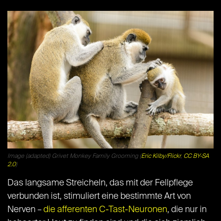
Image (adapted) Grivet Monkey Family Grooming (
Eric Kilby/Flickr
,
CC BY-SA
2.0
)
Das langsame Streicheln, das mit der Fellpflege
verbunden ist, stimuliert eine bestimmte Art von
Nerven –
die afferenten C-Tast-Neuronen
, die nur in