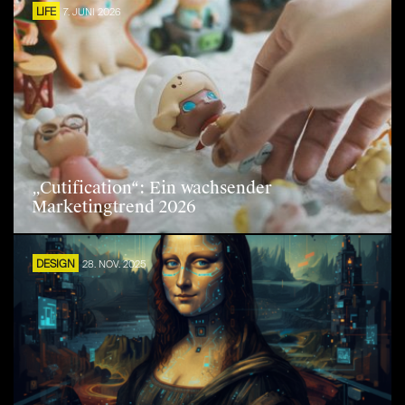
LIFE
7. JUNI 2026
„Cutification“: Ein wachsender
Marketingtrend 2026
DESIGN
28. NOV. 2025