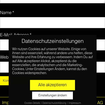
Name
*
E-Mail-Adresse
*
Datenschutzeinstellungen
Wir nutzen Cookies auf unserer Website. Einige von
ihnen sind essenziell, während andere uns helfen, diese
Website
Website und Ihre Erfahrung zu verbessern. Indem Du auf
auf Alle akzeptieren klickst, akzeptierst du die
essenziellen, die analytischen und die Marketing-
Cookies. Unter Einstellungen Ändern, kannst du den
Cookies widersprechen.
Alle akzeptieren
Einstellungen ändern
Impressum
|
Datenschutz
© Netzpiloten AG
Cookie-Details
Datenschutzerklärung
Impressum