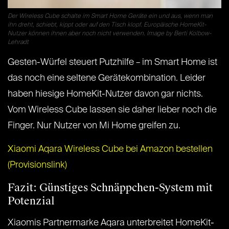
Der Wireless Cube schalte im Smart Home Geräte ein und aus, wenn man
ihn dreht, schiebt, kippt oder auf den Tisch klopf. Europäische HomeKit-
Nutzer können ihnen aber noch nicht verwenden. Image by Berti Kolbow-
Lehradt
Gesten-Würfel steuert Putzhilfe – im Smart Home ist
das noch eine seltene Gerätekombination. Leider
haben hiesige HomeKit-Nutzer davon gar nichts.
Vom Wireless Cube lassen sie daher lieber noch die
Finger. Nur Nutzer von Mi Home greifen zu.
Xiaomi Aqara Wireless Cube bei Amazon bestellen
(Provisionslink)
Fazit: Günstiges Schnäppchen-System mit
Potenzial
Xiaomis Partnermarke Aqara unterbreitet HomeKit-