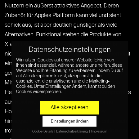
Nutzern ein äußerst attraktives Angebot. Deren
Zubehör für Apples Plattform kann viel und sieht
schick aus, ist aber deutlich günstiger als viele
Alternativen. Funktional stehen die Produkte von
Xiaomi Aqara im Test ihren teureren Pendants in
Datenschutzeinstellungen
nichts nach. Sie lassen sich einwandfrei in HomeKit
Wir nutzen Cookies auf unserer Website. Einige von
einbinden und mit Geräten anderer Hersteller
ihnen sind essenziell, während andere uns helfen, diese
Website und Ihre Erfahrung zu verbessern. Indem Du auf
gemeinsam in Szenen und Automationen steuern.
auf Alle akzeptieren klickst, akzeptierst du die
essenziellen, die analytischen und die Marketing-
Mit dem Zigbee-Funkprotokoll entscheidet sich
Cookies. Unter Einstellungen Ändern, kannst du den
Hersteller Lumi zudem für einen guten Kompromiss
Cookies widersprechen.
aus Reichweite und Energieeffizienz. Wer nur
Alle akzeptieren
HomeKit als Plattform nutzt, kann darüber
hinwegsehen, dass die Zigbee-Komponenten sich
Einstellungen ändern
trotz des herstellerübergreifenden Standards nicht
Cookie-Details
Datenschutzerklärung
Impressum
Datenschutzeinstellungen