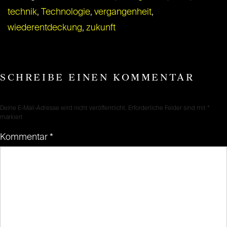
technik
,
Technologie
,
vergangenheit
,
wiederentdeckung
,
zukunft
SCHREIBE EINEN KOMMENTAR
Deine E-Mail-Adresse wird nicht veröffentlicht.
Erforderliche Felder sind mit
*
markiert
Kommentar
*