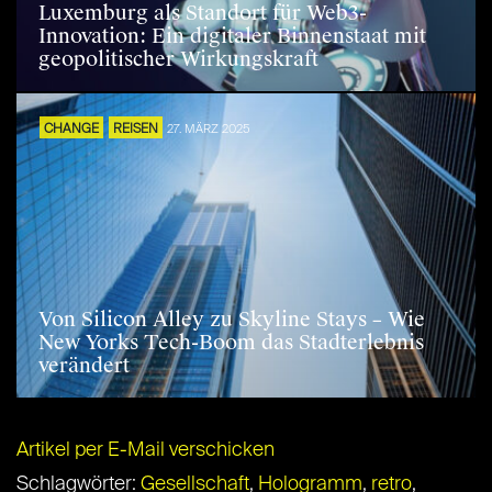
Luxemburg als Standort für Web3-
Innovation: Ein digitaler Binnenstaat mit
geopolitischer Wirkungskraft
CHANGE
REISEN
27. MÄRZ 2025
Von Silicon Alley zu Skyline Stays – Wie
New Yorks Tech-Boom das Stadterlebnis
verändert
Artikel per E-Mail verschicken
Schlagwörter:
Gesellschaft
,
Hologramm
,
retro
,