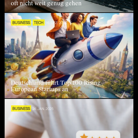
oft nicht weit genug gehen
BUSINESS
TECH
16. DEZ. 2025
Deutschland führt Top 100 Rising
European Startups an
BUSINESS
24. JAN. 2025