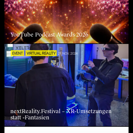
YouTube Podcast Awards 2026
EVENT
VIRTUAL REALITY
21. NOV. 2024
nextReality.Festival – XR-Umsetzungen
statt -Fantasien