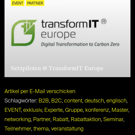
EVENT
PARTNER
23. MAI 2025
Netzpiloten @ TransformIT Europe
Artikel per E-Mail verschicken
Schlagwörter:
B2B
,
B2C
,
content
,
deutsch
,
englisch
,
EVENT
,
exklusiv
,
Experte
,
Gruppe
,
konferenz
,
Master
,
networking
,
Partner
,
Rabatt
,
Rabattaktion
,
Seminar
,
Teilnehmer
,
thema
,
veranstaltung