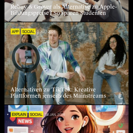
Rebuy & Grover als Alternative zu Apple-
Bildungspreise? So sparen Studenten
APP
SOCIAL
2. JULI 2025
Alternativen zu TikTok: Kreative
Plattformen jenseits des Mainstreams
EXPLAIN
SOCIAL
30. JAN. 2026