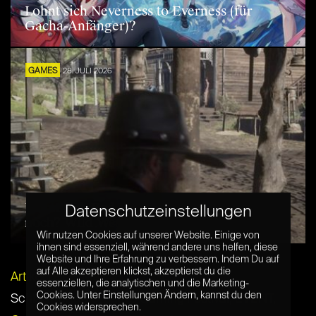
Lohnt sich Neverness to Everness (für
Gacha-Anfänger)?
GAMES
28. JULI 2026
Lohnt sich Red Dead Redemption 2 2026
Datenschutzeinstellungen
noch? Wild West im Test
Wir nutzen Cookies auf unserer Website. Einige von
ihnen sind essenziell, während andere uns helfen, diese
Website und Ihre Erfahrung zu verbessern. Indem Du auf
auf Alle akzeptieren klickst, akzeptierst du die
Artikel per E-Mail verschicken
essenziellen, die analytischen und die Marketing-
Cookies. Unter Einstellungen Ändern, kannst du den
Schlagwörter:
Creative Gaming Festival
,
EVENT
,
Cookies widersprechen.