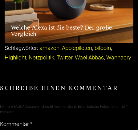
Welche Alexa ist die beste? Der große
Vergleich
Schlagwörter:
amazon
,
Applepiloten
,
bitcoin
,
Highlight
,
Netzpolitik
,
Twitter
,
Wael Abbas
,
Wannacry
SCHREIBE EINEN KOMMENTAR
Deine E-Mail-Adresse wird nicht veröffentlicht.
Erforderliche Felder sind mit
*
markiert
Kommentar
*